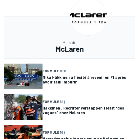
Plus de
McLaren
FORMULE 1
6 h
Mika Häkkinen a hésité à revenir en F1 après
avoir failli mourir
FORMULE 1
2 j
Häkkinen : Recruter Verstappen ferait "des
vagues" chez McLaren
FORMULE 1
6 j
Mercedes salue le gros coup de McLaren en