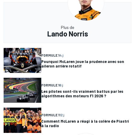
Plus de
Lando Norris
FORMULE 1
4 j
Pourquoi McLaren joue la prudence avec son
aileron arrière rotatif
FORMULE 1
6 j
Les pilotes sont-ils vraiment battus par les
algorithmes des moteurs F1 2026 ?
FORMULE 1
12 j
Comment McLaren a réagi à la colère de Piastri
à la radio