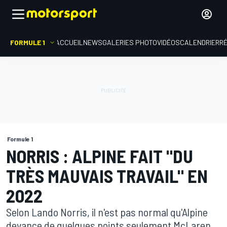
FORMULE 1
ACCUEIL
NEWS
GALERIES PHOTO
VIDÉOS
CALENDRIER
R
Formule 1
NORRIS : ALPINE FAIT "DU
TRÈS MAUVAIS TRAVAIL" EN
2022
Selon Lando Norris, il n'est pas normal qu'Alpine
devance de quelques points seulement McLaren