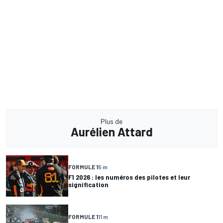
Plus de
Aurélien Attard
FORMULE 1
5 m
F1 2026 : les numéros des pilotes et leur
signification
FORMULE 1
11 m