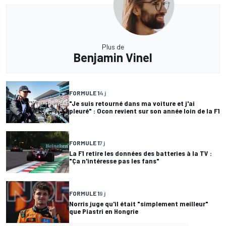
Plus de
Benjamin Vinel
FORMULE 1
4 j
"Je suis retourné dans ma voiture et j'ai
pleuré" : Ocon revient sur son année loin de la F1
FORMULE 1
7 j
La F1 retire les données des batteries à la TV :
"Ça n'intéresse pas les fans"
FORMULE 1
9 j
Norris juge qu'il était "simplement meilleur"
que Piastri en Hongrie