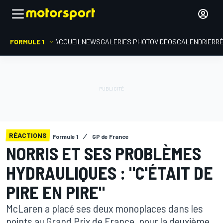
FORMULE 1
ACCUEIL
NEWS
GALERIES PHOTO
VIDÉOS
CALENDRIER
R
RÉACTIONS
Formule 1
GP de France
NORRIS ET SES PROBLÈMES
HYDRAULIQUES : "C'ÉTAIT DE
PIRE EN PIRE"
McLaren a placé ses deux monoplaces dans les
points au Grand Prix de France, pour la deuxième