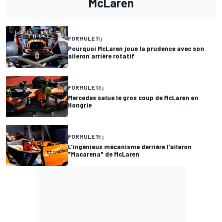
McLaren
FORMULE 1
1 j
Pourquoi McLaren joue la prudence avec son
aileron arrière rotatif
FORMULE 1
3 j
Mercedes salue le gros coup de McLaren en
Hongrie
FORMULE 1
5 j
L'ingénieux mécanisme derrière l'aileron
"Macarena" de McLaren