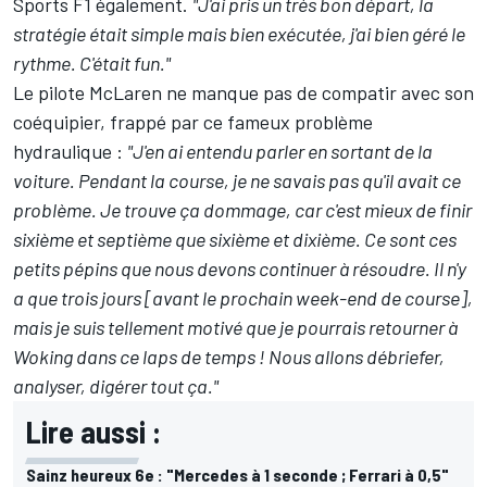
Sports F1 également.
"J'ai pris un très bon départ, la
stratégie était simple mais bien exécutée, j'ai bien géré le
rythme. C'était fun."
Le pilote
McLaren
ne manque pas de compatir avec son
coéquipier, frappé par ce fameux problème
hydraulique :
"J'en ai entendu parler en sortant de la
voiture. Pendant la course, je ne savais pas qu'il avait ce
problème. Je trouve ça dommage, car c'est mieux de finir
sixième et septième que sixième et dixième. Ce sont ces
petits pépins que nous devons continuer à résoudre. Il n'y
a que trois jours [avant le prochain week-end de course],
mais je suis tellement motivé que je pourrais retourner à
Woking dans ce laps de temps ! Nous allons débriefer,
analyser, digérer tout ça."
Lire aussi :
Sainz heureux 6e : "Mercedes à 1 seconde ; Ferrari à 0,5"