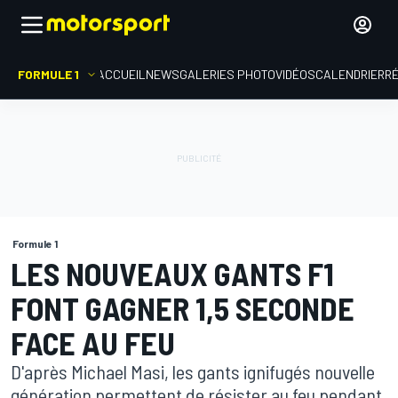
FORMULE 1
ACCUEIL
NEWS
GALERIES PHOTO
VIDÉOS
CALENDRIER
R
Formule 1
LES NOUVEAUX GANTS F1
FONT GAGNER 1,5 SECONDE
FACE AU FEU
D'après Michael Masi, les gants ignifugés nouvelle
génération permettent de résister au feu pendant