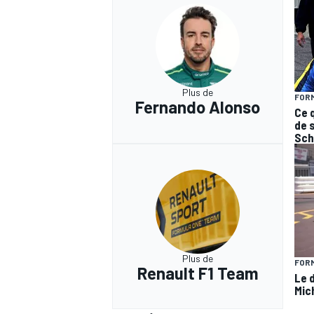
Plus de
FORM
Fernando Alonso
Ce 
de 
Sch
Plus de
FORM
Renault F1 Team
Le 
Mic