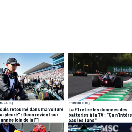
ULE 1
5 j
FORMULE 1
8 j
 suis retourné dans ma voiture
La F1 retire les données des
'ai pleuré" : Ocon revient sur
batteries à la TV : "Ça n'intér
année loin de la F1
pas les fans"