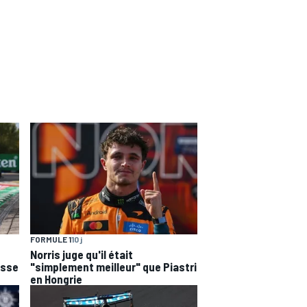
FORMULE 1
10 j
Norris juge qu'il était
esse
"simplement meilleur" que Piastri
en Hongrie