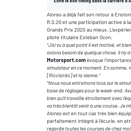
Enfin le bon timing dans la carrière d'
Alonso a déjà fait son retour à Ensto
R.S.20 et une participation active à l
Grands Prix 2020 au mieux. L'expérie
pilote titulaire
Esteban Ocon
.
"J'ai vu à quel point il est motivé, et b
avions besoin de quelque chose, il n'y 
Motorsport.com
évoque l'importance 
simulateur en ce moment. En somme, nou
[Ricciardo] et la sienne."
"Nous nous entraînons tous sur le simula
base de réglages pour le week-end. Avoi
bien qu'il travaille étroitement avec l'é
va très bientôt venir à une course.
Je m'
Alonso est en tout cas très bien équip
parfaitement intégré à l'écurie, en a
regarde toutes les courses de chez moi