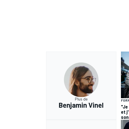
Plus de
FORM
Benjamin Vinel
"Je
et j
son 