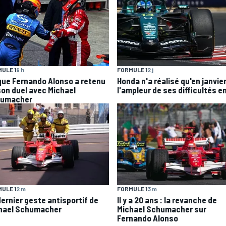
ULE 1
9 h
FORMULE 1
2 j
que Fernando Alonso a retenu
Honda n'a réalisé qu'en janvie
son duel avec Michael
l'ampleur de ses difficultés en
umacher
ULE 1
2 m
FORMULE 1
3 m
dernier geste antisportif de
Il y a 20 ans : la revanche de
hael Schumacher
Michael Schumacher sur
Fernando Alonso