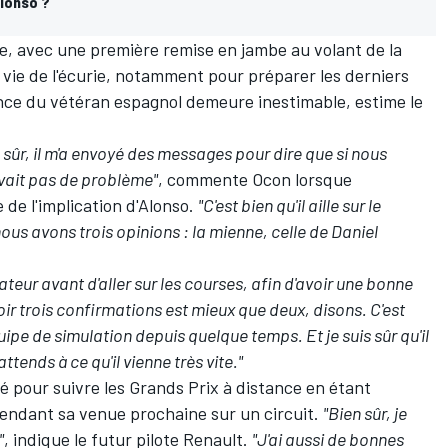
Alonso ?
ne, avec une première remise en jambe au volant de la
a vie de l'écurie, notamment pour préparer les derniers
nce du vétéran espagnol demeure inestimable, estime le
ien sûr, il m'a envoyé des messages pour dire que si nous
avait pas de problème"
, commente Ocon lorsque
de l'implication d'Alonso.
"C'est bien qu'il aille sur le
s avons trois opinions : la mienne, celle de Daniel
teur avant d'aller sur les courses, afin d'avoir une bonne
r trois confirmations est mieux que deux, disons. C'est
quipe de simulation depuis quelque temps. Et je suis sûr qu'il
attends à ce qu'il vienne très vite."
é pour suivre les Grands Prix à distance en étant
ttendant sa venue prochaine sur un circuit.
"Bien sûr, je
"
, indique le futur pilote Renault.
"J'ai aussi de bonnes