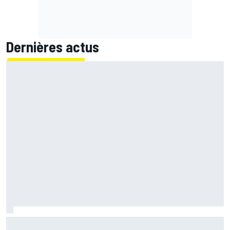
Dernières actus
Marc Márquez démuni face à sa perte de rythme : "Nous