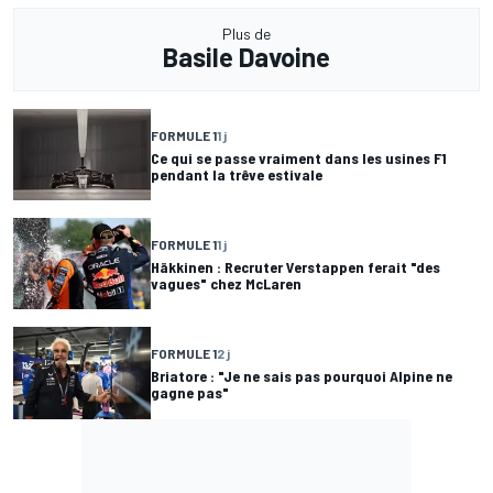
Plus de
Basile Davoine
FORMULE 1
1 j
Ce qui se passe vraiment dans les usines F1
pendant la trêve estivale
FORMULE 1
1 j
Häkkinen : Recruter Verstappen ferait "des
vagues" chez McLaren
FORMULE 1
2 j
Briatore : "Je ne sais pas pourquoi Alpine ne
gagne pas"