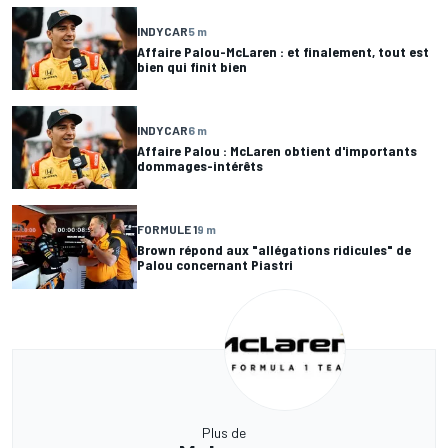
INDYCAR
5 m
Affaire Palou-McLaren : et finalement, tout est
bien qui finit bien
INDYCAR
6 m
Affaire Palou : McLaren obtient d'importants
dommages-intérêts
FORMULE 1
9 m
Brown répond aux "allégations ridicules" de
Palou concernant Piastri
Plus de