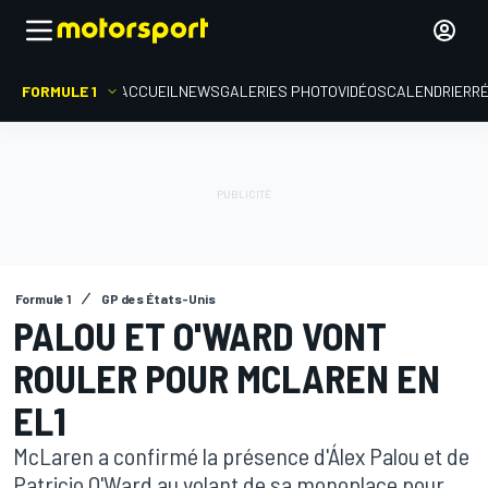
FORMULE 1
ACCUEIL
NEWS
GALERIES PHOTO
VIDÉOS
CALENDRIER
R
Formule 1
GP des États-Unis
PALOU ET O'WARD VONT
ROULER POUR MCLAREN EN
EL1
McLaren a confirmé la présence d'Álex Palou et de
Patricio O'Ward au volant de sa monoplace pour