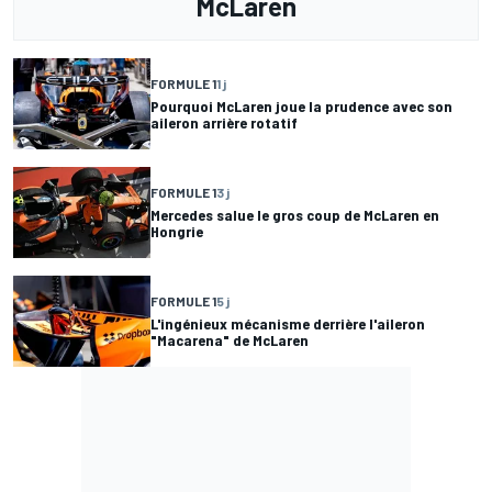
McLaren
FORMULE 1
1 j
Pourquoi McLaren joue la prudence avec son
aileron arrière rotatif
FORMULE 1
3 j
Mercedes salue le gros coup de McLaren en
Hongrie
FORMULE 1
5 j
L'ingénieux mécanisme derrière l'aileron
"Macarena" de McLaren