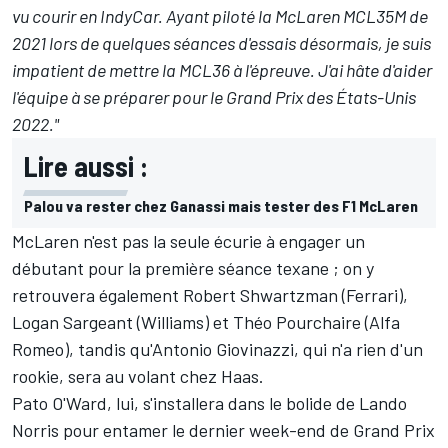
vu courir en IndyCar. Ayant piloté la McLaren MCL35M de
2021 lors de quelques séances d'essais désormais, je suis
impatient de mettre la MCL36 à l'épreuve. J'ai hâte d'aider
l'équipe à se préparer pour le Grand Prix des États-Unis
2022."
Lire aussi :
Palou va rester chez Ganassi mais tester des F1 McLaren
McLaren n'est pas la seule écurie à engager un
débutant pour la première séance texane ; on y
retrouvera également
Robert Shwartzman
(Ferrari),
Logan Sargeant
(Williams) et
Théo Pourchaire
(Alfa
Romeo), tandis qu'
Antonio Giovinazzi
, qui n'a rien d'un
rookie, sera au volant chez Haas.
Pato O'Ward, lui, s'installera dans le bolide de
Lando
Norris
pour entamer le dernier week-end de Grand Prix