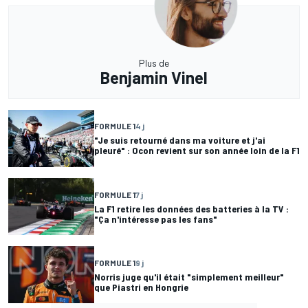
Plus de
Benjamin Vinel
FORMULE 1
4 j
"Je suis retourné dans ma voiture et j'ai
pleuré" : Ocon revient sur son année loin de la F1
FORMULE 1
7 j
La F1 retire les données des batteries à la TV :
"Ça n'intéresse pas les fans"
FORMULE 1
9 j
Norris juge qu'il était "simplement meilleur"
que Piastri en Hongrie