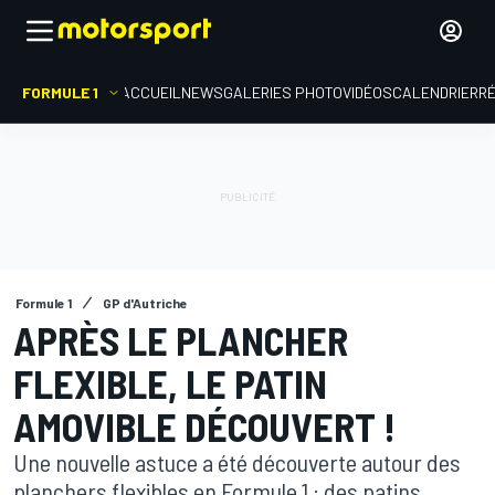
FORMULE 1
ACCUEIL
NEWS
GALERIES PHOTO
VIDÉOS
CALENDRIER
R
Formule 1
GP d'Autriche
APRÈS LE PLANCHER
FLEXIBLE, LE PATIN
AMOVIBLE DÉCOUVERT !
Une nouvelle astuce a été découverte autour des
planchers flexibles en Formule 1 : des patins