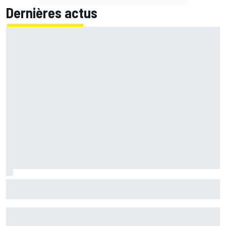
Dernières actus
Silverstone prolonge son accord pour rester au calendrier
MotoGP