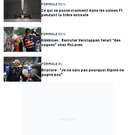
FORMULE 1
10 h
Ce qui se passe vraiment dans les usines F1
pendant la trêve estivale
FORMULE 1
12 h
Häkkinen : Recruter Verstappen ferait "des
vagues" chez McLaren
FORMULE 1
1 j
Briatore : "Je ne sais pas pourquoi Alpine ne
gagne pas"