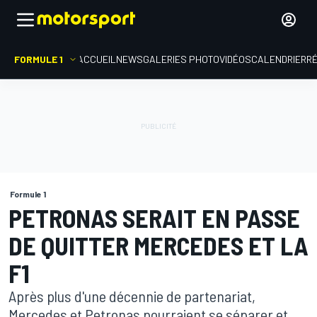
FORMULE 1
ACCUEIL
NEWS
GALERIES PHOTO
VIDÉOS
CALENDRIER
R
Formule 1
PETRONAS SERAIT EN PASSE
DE QUITTER MERCEDES ET LA
F1
Après plus d'une décennie de partenariat,
Mercedes et Petronas pourraient se séparer et