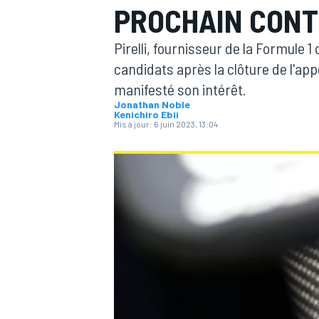
PROCHAIN CONTR
Pirelli, fournisseur de la Formule 
candidats après la clôture de l'appe
manifesté son intérêt.
Jonathan Noble
MOTOGP
Kenichiro Ebii
Mis à jour:
6 juin 2023, 13:04