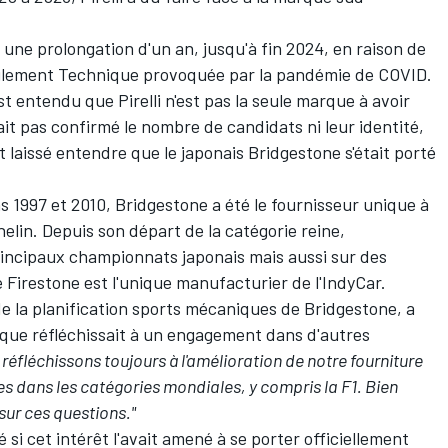
r une prolongation d'un an, jusqu'à fin 2024, en raison de
èglement Technique provoquée par la pandémie de COVID.
t entendu que Pirelli n'est pas la seule marque à avoir
ait pas confirmé le nombre de candidats ni leur identité,
 laissé entendre que le japonais Bridgestone s'était porté
s 1997 et 2010, Bridgestone a été le fournisseur unique à
helin. Depuis son départ de la catégorie reine,
rincipaux championnats japonais mais aussi sur des
 Firestone est l'unique manufacturier de l'IndyCar.
 de la planification sports mécaniques de Bridgestone, a
rque réfléchissait à un engagement dans d'autres
réfléchissons toujours à l'amélioration de notre fourniture
s dans les catégories mondiales, y compris la F1. Bien
ur ces questions."
 si cet intérêt l'avait amené à se porter officiellement