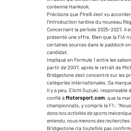
coréenne Hankook.
Précisons que Pirelli s'est vu accorde
l'introduction tardive du nouveau R
Concernant la période 2025-2027, il es
présenté une offre. Bien que la FIA n'
certaines sources dans le paddock ont
candidat.
Impliqué en Formule 1 entre les saison
partir de 2007, après le retrait de Mic
Bridgestone s'est concentré sur les p
catégories internationales. Sa marque
Il y a peu, Eiichi Suzuki, responsable
confié à
Motorsport.com
, que la ma
championnats, y compris la F1 :
"Nous 
dans nos activités de sports mécanique
entendu, nous menons des recherches s
Bridgestone n'a toutefois pas confirmé