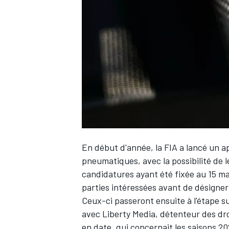
WRC
En début d'année,
la FIA a lancé un a
pneumatiques
, avec la possibilité de
candidatures ayant été fixée au 15 mai
WEC
parties intéressées avant de désigner 
Ceux-ci passeront ensuite à l'étape 
avec Liberty Media, détenteur des dro
en date, qui concernait les saisons 20