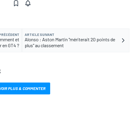
 PRÉCÉDENT
ARTICLE SUIVANT
comment et
Alonso : Aston Martin "mériterait 20 points de
ir en GT4 ?
plus" au classement
S
VOIR PLUS & COMMENTER