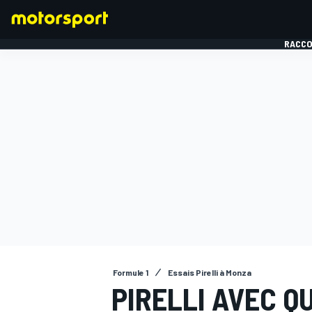
RACCO
FORMULE 1
Formule 1
Essais Pirelli à Monza
PIRELLI AVEC Q