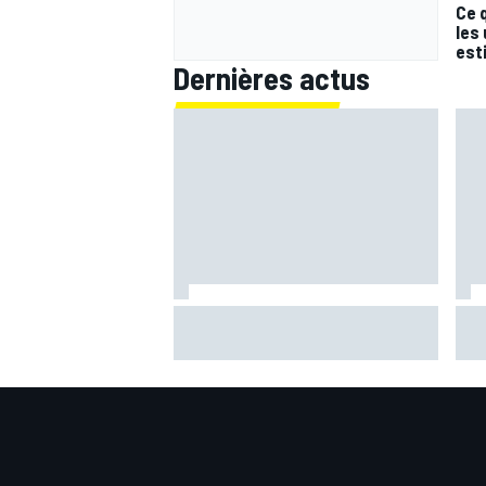
Ce 
les
est
Dernières actus
Zarco espère revenir à Misano :
Mar
"C'est optimiste mais faisable"
sen
bas