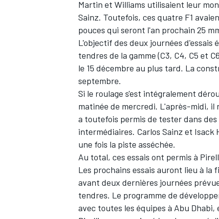
Martin
et
Williams
utilisaient leur mo
Sainz
. Toutefois, ces quatre F1 avaie
pouces qui seront l'an prochain 25 mm 
L'objectif des deux journées d'essais ét
tendres de la gamme (C3, C4, C5 et C6)
le 15 décembre au plus tard. La constr
septembre.
Si le roulage s'est intégralement déroulé
matinée de mercredi. L'après-midi, il n
a toutefois permis de tester dans des 
intermédiaires. Carlos Sainz et Isack 
une fois la piste asséchée.
Au total, ces essais ont permis à Pire
Les prochains essais auront lieu à la f
avant deux dernières journées prévue
tendres. Le programme de développeme
avec toutes les équipes à Abu Dhabi, 