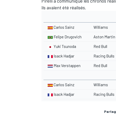
Pirelli a communiqué les chronos réal
ils avaient été réalisés.
Carlos Sainz
Williams
Felipe Drugovich
Aston Martin
Yuki Tsunoda
Red Bull
Isack Hadjar
Racing Bulls
Max Verstappen
Red Bull
Carlos Sainz
Williams
Isack Hadjar
Racing Bulls
Partag