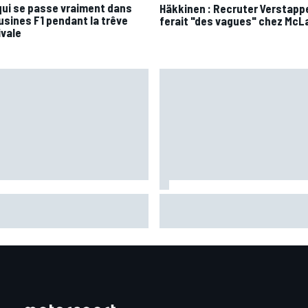
qui se passe vraiment dans
Häkkinen : Recruter Verstapp
 usines F1 pendant la trêve
ferait "des vagues" chez McL
ivale
tín retrouve sa base et ses
Chute dure à comprendre et 
sations : "Une sorte de
limitée : le vendredi galère
cule mentale"
d'Acosta