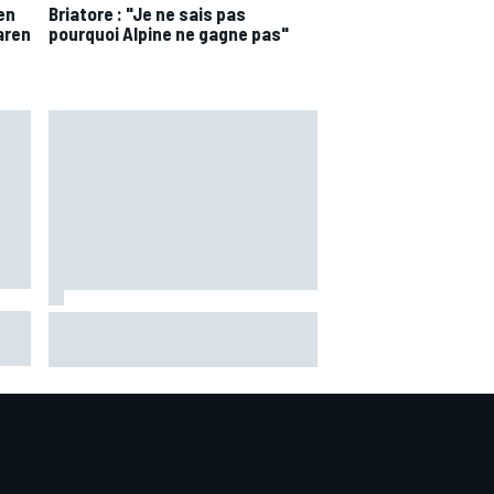
en
Briatore : "Je ne sais pas
aren
pourquoi Alpine ne gagne pas"
KTM
Jack Miller proche d'une décision
pour son avenir après le MotoGP