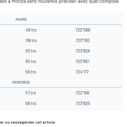
isés à Monza sans toutefois préciser avec quel composé
MARDI
49 trs
1'22"388
118 trs
1'23"792
63 trs
1'23"826
65 trs
1'23"951
59 trs
1'24"117
MERCREDI
57 trs
1'22"108
56 trs
1'23"825
er ou sauvegarder cet article