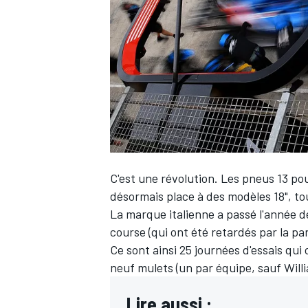
WRC
C'est une révolution. Les pneus 13 po
désormais place à des modèles 18", touj
La marque italienne a passé l'année d
course (qui ont été retardés par la p
WEC
Ce sont ainsi 25 journées d'essais qui
neuf mulets (un par équipe, sauf
Will
Lire aussi :