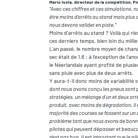
Mario Isola, directeur de la compétition, Pi
"Avec ces chiffres et ces simulations,
être moins d'arrêts au stand mais plus
nous devons valider en piste."
Moins d'arrêts au stand ? Voilà qui n'
AUTRES CHAMPIONNATS
ces derniers temps, bien loin du millie
L'an passé, le nombre moyen de chan
sec était de 1,6 ; à l'exception de l'an
le Néerlandais ayant profité de plusie
sans pluie avec plus de deux arrêts.
Y aura-t-il donc moins de variabilité 
dont nous avons conçu les pneus sont pr
stratégies, un mélange d'un et deux arr
produit, avec moins de dégradation, il es
majorité des courses se fassent sur un a
problème tant que nous avons de bonne
pilotes qui peuvent dépasser et beauco
n'est pas bon. Il est important que le p