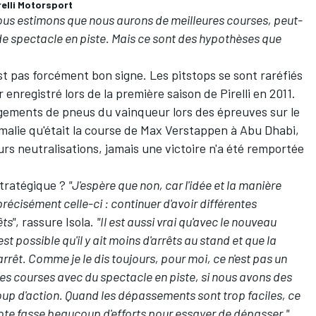
relli Motorsport
 nous estimons que nous aurons de meilleures courses, peut-
 de spectacle en piste. Mais ce sont des hypothèses que
est pas forcément bon signe. Les pitstops se sont raréfiés
r enregistré lors de la première saison de Pirelli en 2011.
gements de pneus du vainqueur lors des épreuves sur le
omalie qu'était la course de
Max Verstappen
à Abu Dhabi,
urs neutralisations, jamais une victoire n'a été remportée
stratégique ?
"J'espère que non, car l'idée et la manière
écisément celle-ci : continuer d'avoir différentes
êts"
, rassure Isola.
"Il est aussi vrai qu'avec le nouveau
t possible qu'il y ait moins d'arrêts au stand et que la
rrêt. Comme je le dis toujours, pour moi, ce n'est pas un
s courses avec du spectacle en piste, si nous avons des
up d'action. Quand les dépassements sont trop faciles, ce
ilote fasse beaucoup d'efforts pour essayer de dépasser."