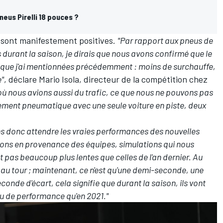
eus Pirelli 18 pouces ?
s sont manifestement positives.
"
Par rapport aux pneus de
durant la saison, je dirais que nous avons confirmé que le
s que j'ai mentionnées précédemment : moins de surchauffe,
e"
, déclare Mario Isola, directeur de la compétition chez
 où nous avions aussi du trafic, ce que nous ne pouvons pas
ement pneumatique avec une seule voiture en piste, deux
ns donc attendre les vraies performances des nouvelles
ions en provenance des équipes, simulations qui nous
t pas beaucoup plus lentes que celles de l'an dernier. Au
 au tour ; maintenant, ce n'est qu'une demi-seconde, une
nde d'écart, cela signifie que durant la saison, ils vont
u de performance qu'en 2021."