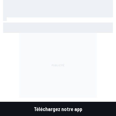
Di Giannantonio fier d'une première partie de saison
émaillée de peu d'erreurs
Téléchargez notre app