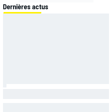
Dernières actus
Ferrari F2002 : une domination parfois ternie par les
polémiques