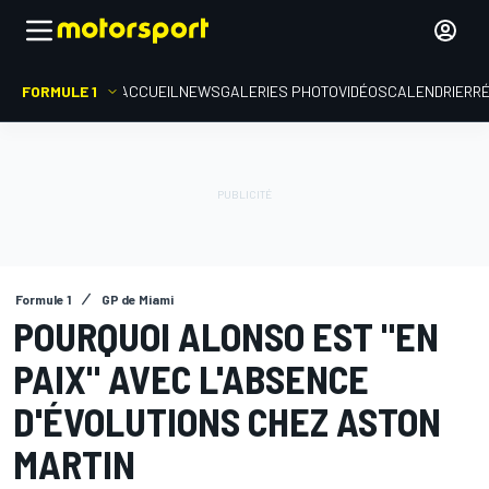
FORMULE 1
ACCUEIL
NEWS
GALERIES PHOTO
VIDÉOS
CALENDRIER
R
Formule 1
GP de Miami
POURQUOI ALONSO EST "EN
PAIX" AVEC L'ABSENCE
D'ÉVOLUTIONS CHEZ ASTON
MARTIN