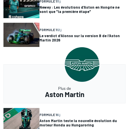
FORMULE 1
11 j
Newey : Les évolutions d'Aston en Hongrie ne
sont que "la première étape"
FORMULE 1
12 j
Le verdict d'Alonso sur la version B de l'Aston
Martin 2026
Plus de
Aston Martin
FORMULE 1
6 j
Aston Martin teste la nouvelle évolution du
moteur Honda au Hungaroring