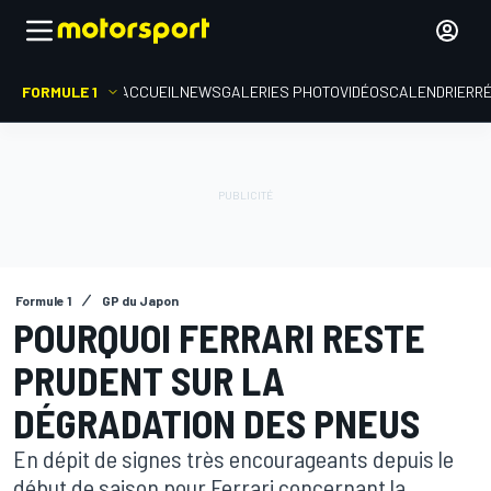
FORMULE 1
ACCUEIL
NEWS
GALERIES PHOTO
VIDÉOS
CALENDRIER
R
Formule 1
GP du Japon
POURQUOI FERRARI RESTE
PRUDENT SUR LA
DÉGRADATION DES PNEUS
En dépit de signes très encourageants depuis le
début de saison pour Ferrari concernant la