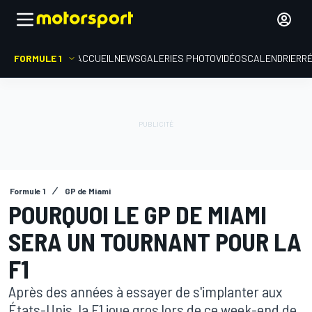
FORMULE 1
ACCUEIL
NEWS
GALERIES PHOTO
VIDÉOS
CALENDRIER
R
Formule 1
GP de Miami
POURQUOI LE GP DE MIAMI
SERA UN TOURNANT POUR LA
F1
Après des années à essayer de s'implanter aux
États-Unis, la F1 joue gros lors de ce week-end de