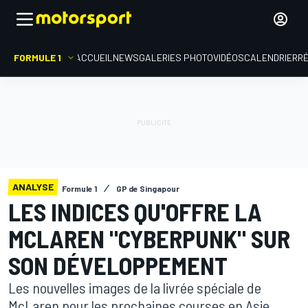
FORMULE 1
ACCUEIL
NEWS
GALERIES PHOTO
VIDÉOS
CALENDRIER
R
ANALYSE
Formule 1
GP de Singapour
LES INDICES QU'OFFRE LA
MCLAREN "CYBERPUNK" SUR
SON DÉVELOPPEMENT
Les nouvelles images de la livrée spéciale de
McLaren pour les prochaines courses en Asie,