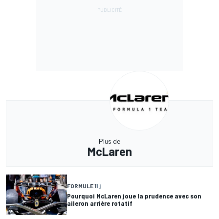
Plus de
McLaren
FORMULE 1
1 j
Pourquoi McLaren joue la prudence avec son
aileron arrière rotatif