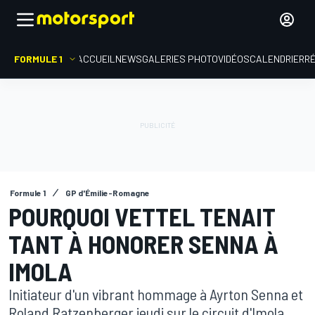
FORMULE 1
ACCUEIL
NEWS
GALERIES PHOTO
VIDÉOS
CALENDRIER
R
Formule 1
GP d'Émilie-Romagne
POURQUOI VETTEL TENAIT
TANT À HONORER SENNA À
IMOLA
Initiateur d'un vibrant hommage à Ayrton Senna et
Roland Ratzenberger jeudi sur le circuit d'Imola,