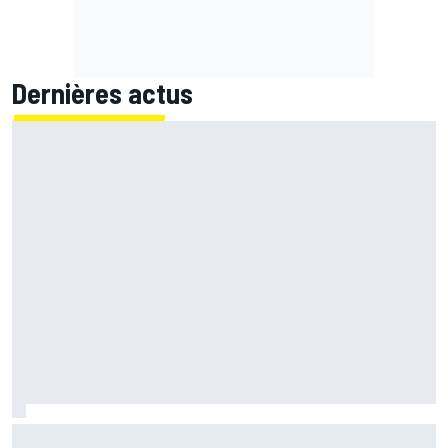
Dernières actus
Mika Häkkinen a hésité à revenir en F1 après avoir failli