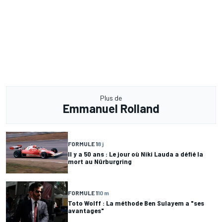
Plus de
Emmanuel Rolland
FORMULE 1
8 j
Il y a 50 ans : Le jour où Niki Lauda a défié la
mort au Nürburgring
FORMULE 1
10 m
Toto Wolff : La méthode Ben Sulayem a "ses
avantages"