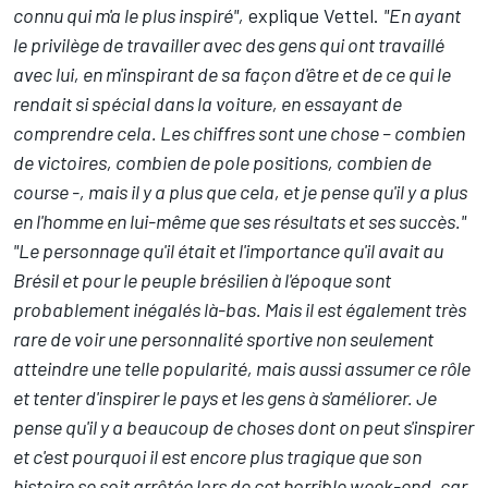
connu qui m'a le plus inspiré",
explique Vettel.
"En ayant
le privilège de travailler avec des gens qui ont travaillé
avec lui, en m'inspirant de sa façon d'être et de ce qui le
rendait si spécial dans la voiture, en essayant de
comprendre cela. L
es chiffres sont une chose – combien
de victoires, combien de pole positions, combien de
course -, mais il y a plus que cela, et je pense qu'il y a plus
en l'homme en lui-même que ses résultats et ses succès."
"Le personnage qu'il était et l'importance qu'il avait au
Brésil et pour le peuple brésilien à l'époque sont
probablement inégalés là-bas. Mais il est également très
rare de voir une personnalité sportive non seulement
atteindre une telle popularité, mais aussi assumer ce rôle
et tenter d'inspirer le pays et les gens à s'améliorer.
Je
pense qu'il y a beaucoup de choses dont on peut s'inspirer
et c'est pourquoi il est encore plus tragique que son
histoire se soit arrêtée lors de cet horrible week-end, car