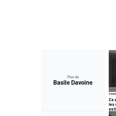
Plus de
Basile Davoine
FORM
Ce 
les
est