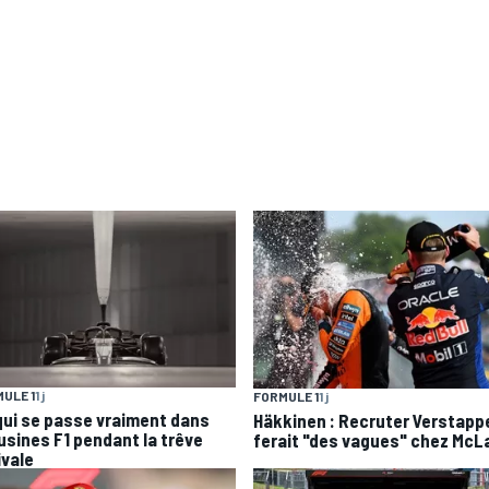
ULE 1
1 j
FORMULE 1
1 j
qui se passe vraiment dans
Häkkinen : Recruter Verstapp
 usines F1 pendant la trêve
ferait "des vagues" chez McL
ivale