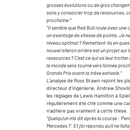
grosses évolutions ou de gros changemen
sans y consacrer trop de ressources, ce
prochaine."
"Il semble que Red Bull roule avec une 
un avantage de vitesse de pointe. Je ne
niveau optimal ? Remettent-ils en ques
nouvel aileron arrière est un projet sur
ressources ? C'est ce qui va leur trotter
le monde sera tourné vers l'année proch
Grands Prix avant la trêve estivale."
L'analyse de Ross Brawn rejoint les p
directeur d'ingénierie, Andrew Shovli
les réglages
de Lewis Hamilton à Spielb
régulièrement été cité comme une cau
n'adhère pas vraiment à cette thèse.
"Quelqu'un m'a dit après la course : 'P
Mercedes ?'. Et j'ai répondu qu'il ne fall