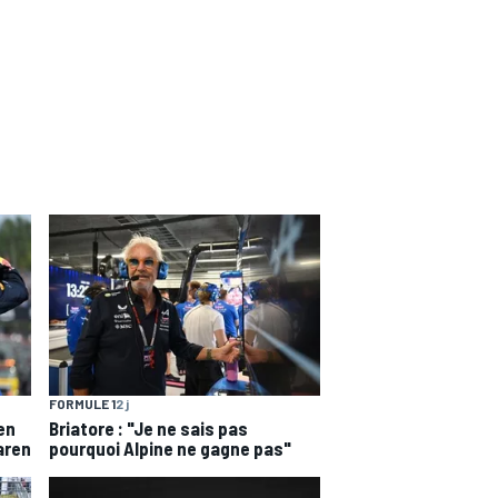
FORMULE 1
2 j
en
Briatore : "Je ne sais pas
aren
pourquoi Alpine ne gagne pas"