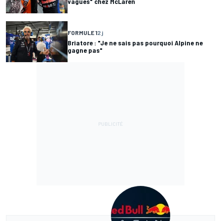
vagues" chez McLaren
FORMULE 1
2 j
Briatore : "Je ne sais pas pourquoi Alpine ne
gagne pas"