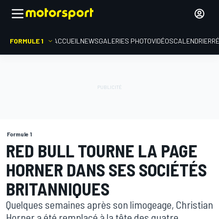
FORMULE 1
ACCUEIL
NEWS
GALERIES PHOTO
VIDÉOS
CALENDRIER
R
Formule 1
RED BULL TOURNE LA PAGE
HORNER DANS SES SOCIÉTÉS
BRITANNIQUES
Quelques semaines après son limogeage, Christian
Horner a été remplacé à la tête des quatre