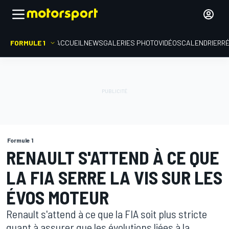
FORMULE 1
ACCUEIL
NEWS
GALERIES PHOTO
VIDÉOS
CALENDRIER
R
Formule 1
RENAULT S'ATTEND À CE QUE
LA FIA SERRE LA VIS SUR LES
ÉVOS MOTEUR
Renault s'attend à ce que la FIA soit plus stricte
quant à assurer que les évolutions liées à la