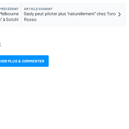
 PRÉCÉDENT
ARTICLE SUIVANT
 Melbourne
Gasly peut piloter plus "naturellement" chez Toro
e" à Sotchi
Rosso
S
VOIR PLUS & COMMENTER