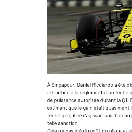
WRC
À Singapour,
Daniel Ricciardo a été di
infraction à la réglementation techni
de puissance autorisée durant la Q1. 
WEC
estimant que le gain était quasiment i
technique, il ne s'agissait pas d'un 
telle sanction.
Cela n'a pas été du goût du pilote aus