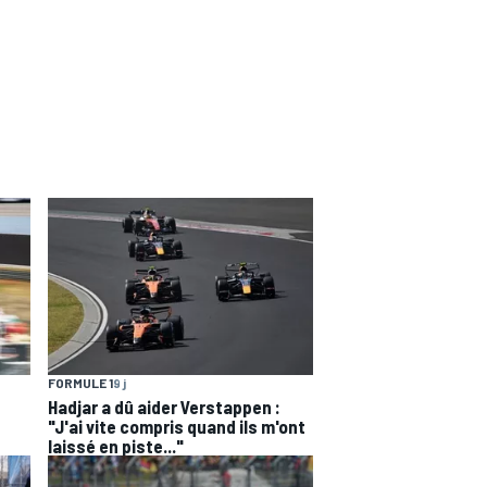
FORMULE 1
9 j
Hadjar a dû aider Verstappen :
"J'ai vite compris quand ils m'ont
laissé en piste..."