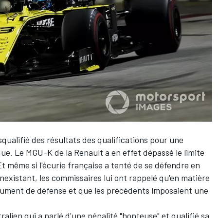
squalifié des résultats des qualifications
pour une
que. Le MGU-K de la Renault a en effet dépassé le limite
Et même si l'écurie française a tenté de se défendre en
nexistant, les commissaires lui ont rappelé qu'en matière
argument de défense et que les précédents imposaient une
tralien qui
a parlé d'une pénalité "honteuse" et qualifié sa