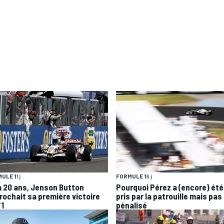
ULE 1
1 j
FORMULE 1
9 j
 a 20 ans, Jenson Button
Pourquoi Pérez a (encore) été
rochait sa première victoire
pris par la patrouille mais pas
F1
pénalisé