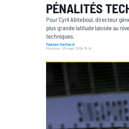
PÉNALITÉS TECH
Pour Cyril Abiteboul, directeur géné
plus grande latitude laissée au nive
techniques.
Fabien Gaillard
MOTOGP
Mis à jour:
25 sept. 2019, 15:14