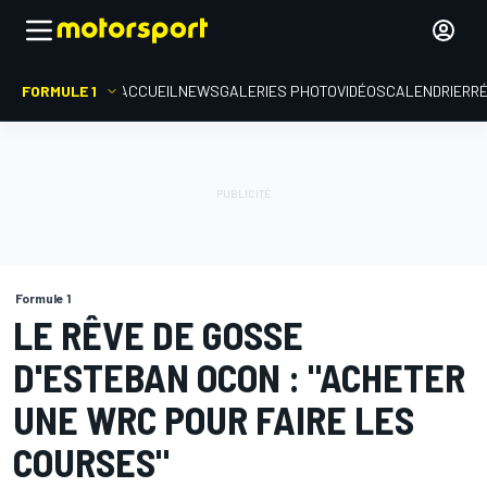
FORMULE 1
ACCUEIL
NEWS
GALERIES PHOTO
VIDÉOS
CALENDRIER
R
Formule 1
LE RÊVE DE GOSSE
D'ESTEBAN OCON : "ACHETER
UNE WRC POUR FAIRE LES
COURSES"