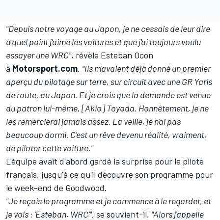
"Depuis notre voyage au Japon, je ne cessais de leur dire
à quel point j'aime les voitures et que j'ai toujours voulu
essayer une WRC"
, révèle Esteban Ocon
à
Motorsport.com
.
"Ils m'avaient déjà donné un premier
aperçu du pilotage sur terre, sur circuit avec une GR Yaris
de route, au Japon. Et je crois que la demande est venue
du patron lui-même, [Akio] Toyoda. Honnêtement, je ne
les remercierai jamais assez. La veille, je n'ai pas
beaucoup dormi. C'est un rêve devenu réalité, vraiment,
de piloter cette voiture."
L'équipe avait d'abord gardé la surprise pour le pilote
français, jusqu'à ce qu'il découvre son programme pour
le week-end de Goodwood.
"Je reçois le programme et je commence à le regarder, et
je vois : 'Esteban, WRC'"
, se souvient-il.
"Alors j'appelle