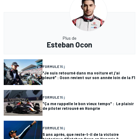
Plus de
Esteban Ocon
FORMULE 1
5 j
"Je suis retourné dans ma voiture et j'ai
pleuré" : Ocon revient sur son année loin de la F1
FORMULE 1
5 j
"Ça me rappelle le bon vieux temps" : Le plaisir
de piloter retrouvé en Hongrie
FORMULE 1
6 j
5 ans après, que reste-t-il de la victoire
historique d'Esteban Ocon en Hongrie ?