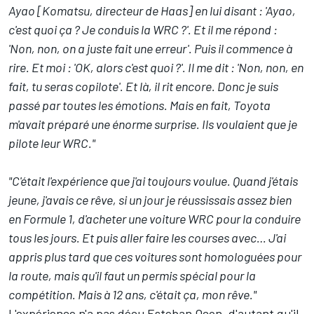
Ayao [Komatsu, directeur de Haas] en lui disant : 'Ayao,
c'est quoi ça ? Je conduis la WRC ?'. Et il me répond :
'Non, non, on a juste fait une erreur'. Puis il commence à
rire. Et moi : 'OK, alors c'est quoi ?'. Il me dit : 'Non, non, en
fait, tu seras copilote'. Et là, il rit encore. Donc je suis
passé par toutes les émotions. Mais en fait, Toyota
m'avait préparé une énorme surprise. Ils voulaient que je
pilote leur WRC."
"C'était l'expérience que j'ai toujours voulue. Quand j'étais
jeune, j'avais ce rêve, si un jour je réussissais assez bien
en Formule 1, d'acheter une voiture WRC pour la conduire
tous les jours. Et puis aller faire les courses avec… J'ai
appris plus tard que ces voitures sont homologuées pour
la route, mais qu'il faut un permis spécial pour la
compétition. Mais à 12 ans, c'était ça, mon rêve."
L'expérience n'a pas déçu Esteban Ocon, d'autant qu'il