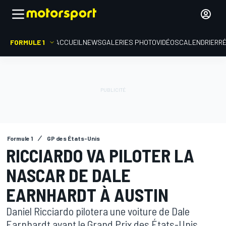
FORMULE 1
ACCUEIL
NEWS
GALERIES PHOTO
VIDÉOS
CALENDRIER
R
Formule 1
GP des États-Unis
RICCIARDO VA PILOTER LA
NASCAR DE DALE
EARNHARDT À AUSTIN
Daniel Ricciardo pilotera une voiture de Dale
Earnhardt avant le Grand Prix des États-Unis,