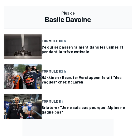
Plus de
Basile Davoine
FORMULE 1
10 h
Ce qui se passe vraiment dans les usines F1
pendant la trêve estivale
FORMULE 1
12 h
Häkkinen : Recruter Verstappen ferait "des
vagues" chez McLaren
FORMULE 1
1 j
Briatore : "Je ne sais pas pourquoi Alpine ne
gagne pas"