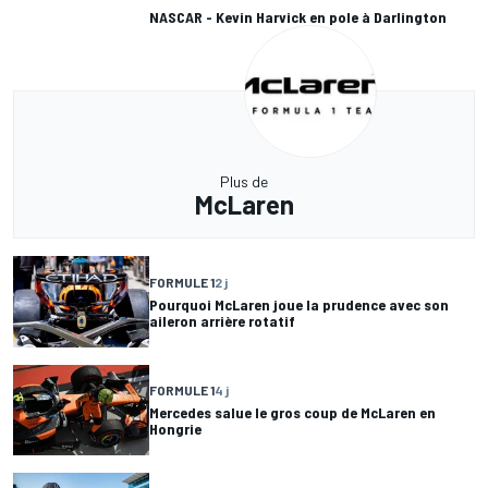
NASCAR - Kevin Harvick en pole à Darlington
Plus de
McLaren
FORMULE 1
2 j
Pourquoi McLaren joue la prudence avec son
aileron arrière rotatif
FORMULE 1
4 j
Mercedes salue le gros coup de McLaren en
Hongrie