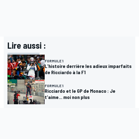
Lire aussi :
FORMULE 1
L'histoire derrière les adieux imparfaits
de Ricciardo à la F1
FORMULE 1
Ricciardo et le GP de Monaco : Je
t'aime... moi non plus