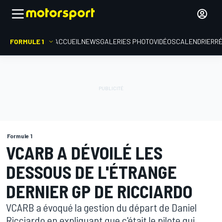
FORMULE 1
ACCUEIL
NEWS
GALERIES PHOTO
VIDÉOS
CALENDRIER
R
Formule 1
VCARB A DÉVOILÉ LES
DESSOUS DE L'ÉTRANGE
DERNIER GP DE RICCIARDO
VCARB a évoqué la gestion du départ de Daniel
Ricciardo en expliquant que c'était le pilote qui