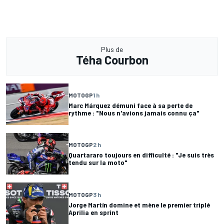
Plus de
Téha Courbon
MOTOGP
1 h
Marc Márquez démuni face à sa perte de
rythme : "Nous n'avions jamais connu ça"
MOTOGP
2 h
Quartararo toujours en difficulté : "Je suis très
tendu sur la moto"
MOTOGP
3 h
Jorge Martín domine et mène le premier triplé
Aprilia en sprint