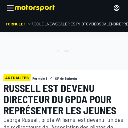
FORMULE 1
ACCUEIL
NEWS
GALERIES PHOTO
VIDÉOS
CALENDRIER
R
ACTUALITÉS
Formule 1
GP de Bahreïn
RUSSELL EST DEVENU
DIRECTEUR DU GPDA POUR
REPRÉSENTER LES JEUNES
George Russell, pilote Williams, est devenu l'un des
deux directeurs de l'Association des pilotes de