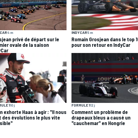
YCAR
4 m
INDYCAR
5 m
sjean privé de départ sur le
Romain Grosjean dans le top 1
mier ovale de la saison
pour son retour en IndyCar
yCar
ULE 1
10 j
FORMULE 1
12 j
 exhorte Haas à agir : "Il nous
Comment un problème de
 des évolutions le plus vite
drapeaux bleus a causé un
sible"
"cauchemar" en Hongrie