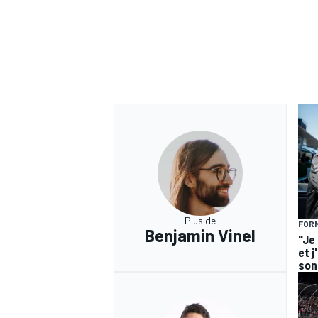
Plus de
FORM
Benjamin Vinel
"Je
et j
son 