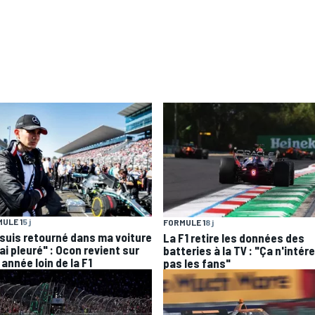
ULE 1
5 j
FORMULE 1
8 j
 suis retourné dans ma voiture
La F1 retire les données des
'ai pleuré" : Ocon revient sur
batteries à la TV : "Ça n'intér
année loin de la F1
pas les fans"