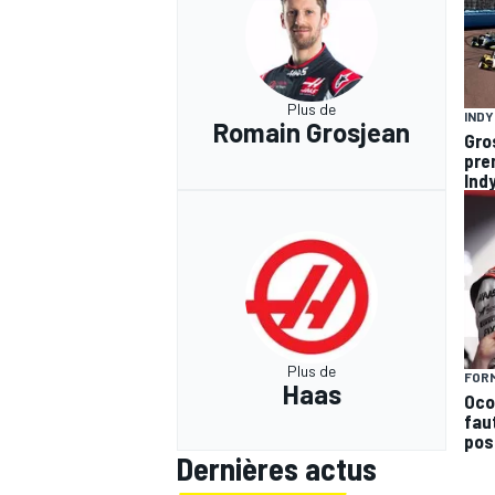
Plus de
IND
Romain Grosjean
Gro
pre
Ind
Plus de
FORM
Haas
Ocon
faut
pos
Dernières actus