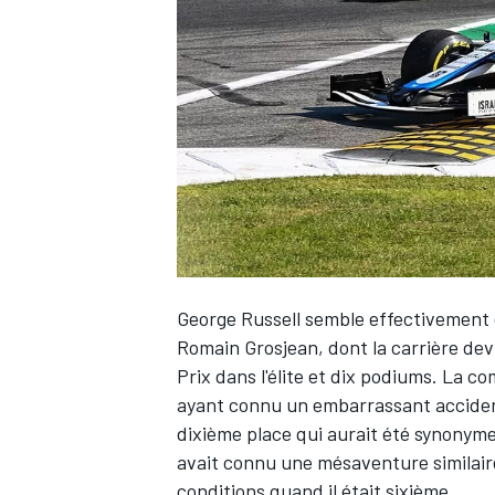
WRC
George Russell
semble effectivement ê
Romain Grosjean
, dont la carrière de
Prix dans l'élite et dix podiums. La c
WEC
ayant connu un embarrassant accident 
dixième place qui aurait été synonyme
avait connu une mésaventure similair
conditions quand il était sixième.