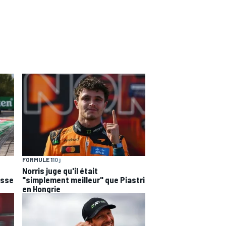
FORMULE 1
10 j
Norris juge qu'il était
esse
"simplement meilleur" que Piastri
en Hongrie