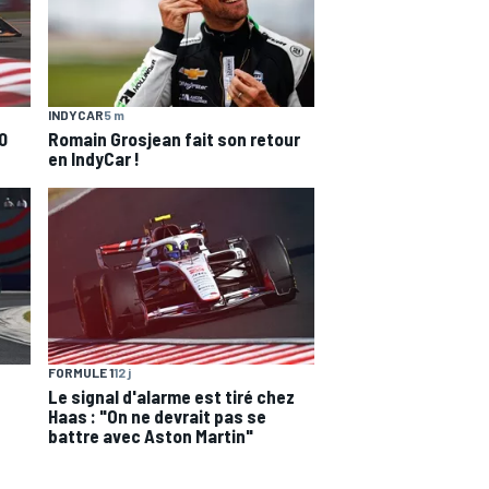
INDYCAR
5 m
0
Romain Grosjean fait son retour
en IndyCar !
FORMULE 1
12 j
Le signal d'alarme est tiré chez
Haas : "On ne devrait pas se
battre avec Aston Martin"