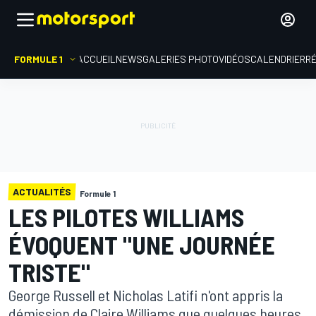
FORMULE 1
ACCUEIL
NEWS
GALERIES PHOTO
VIDÉOS
CALENDRIER
R
ACTUALITÉS
Formule 1
LES PILOTES WILLIAMS
ÉVOQUENT "UNE JOURNÉE
TRISTE"
George Russell et Nicholas Latifi n'ont appris la
démission de Claire Williams que quelques heures