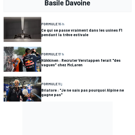
Basile Davoine
FORMULE 1
5 h
Ce qui se passe vraiment dans les usines F1
pendant la trêve estivale
FORMULE 1
7 h
Häkkinen : Recruter Verstappen ferait "des
vagues" chez McLaren
FORMULE 1
1 j
Briatore : "Je ne sais pas pourquoi Alpine ne
gagne pas"