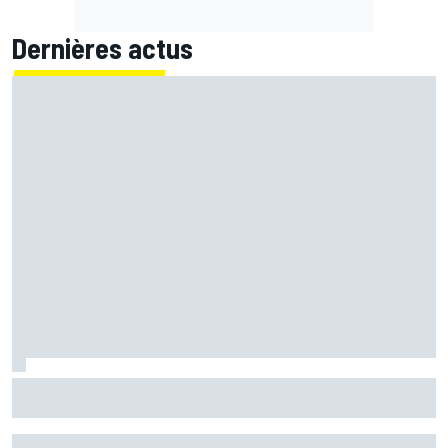
Dernières actus
Ce que Fernando Alonso a retenu de son duel avec Michael
Schumacher