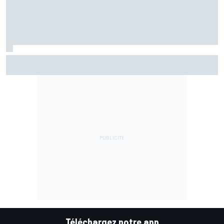
EL1 - Álex Márquez donne le ton pour la reprise
Téléchargez notre app