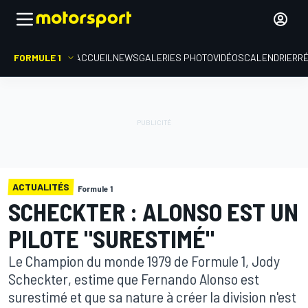
FORMULE 1
ACCUEIL
NEWS
GALERIES PHOTO
VIDÉOS
CALENDRIER
R
ACTUALITÉS
Formule 1
SCHECKTER : ALONSO EST UN
PILOTE "SURESTIMÉ"
Le Champion du monde 1979 de Formule 1, Jody
Scheckter, estime que Fernando Alonso est
surestimé et que sa nature à créer la division n'est