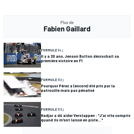
Plus de
Fabien Gaillard
FORMULE 1
4 j
Il y a 20 ans, Jenson Button décrochait sa
première victoire en F1
FORMULE 1
12 j
Pourquoi Pérez a (encore) été pris par la
patrouille mais pas pénalisé
FORMULE 1
13 j
Hadjar a dû aider Verstappen : "J'ai vite compris
quand ils m'ont laissé en piste..."