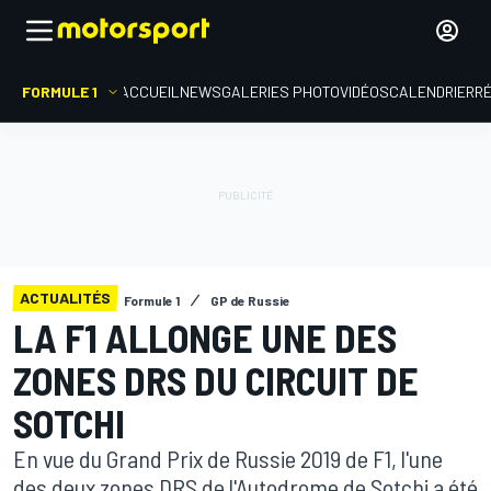
FORMULE 1
ACCUEIL
NEWS
GALERIES PHOTO
VIDÉOS
CALENDRIER
R
ACTUALITÉS
Formule 1
GP de Russie
LA F1 ALLONGE UNE DES
ZONES DRS DU CIRCUIT DE
SOTCHI
En vue du Grand Prix de Russie 2019 de F1, l'une
des deux zones DRS de l'Autodrome de Sotchi a été