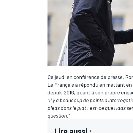
WRC
Ce jeudi en conférence de presse, Rom
Le Français a répondu en mettant en a
depuis 2016, quant à son propre enga
"Il y a beaucoup de points d'interrogatio
WEC
pieds dans le plat : est-ce que Haas se
question."
Lire aussi :