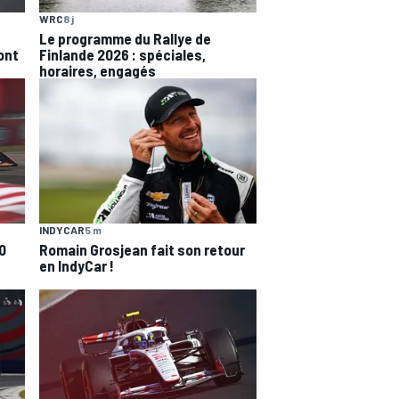
WRC
8 j
Le programme du Rallye de
'ont
Finlande 2026 : spéciales,
horaires, engagés
INDYCAR
5 m
0
Romain Grosjean fait son retour
en IndyCar !