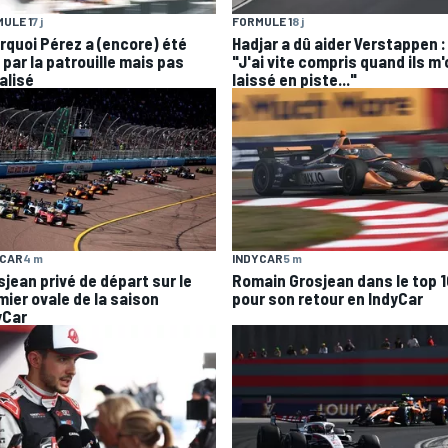
ULE 1
7 j
FORMULE 1
8 j
rquoi Pérez a (encore) été
Hadjar a dû aider Verstappen :
 par la patrouille mais pas
"J'ai vite compris quand ils m
alisé
laissé en piste..."
YCAR
4 m
INDYCAR
5 m
sjean privé de départ sur le
Romain Grosjean dans le top 1
mier ovale de la saison
pour son retour en IndyCar
yCar