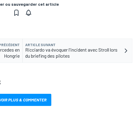
er ou sauvegarder cet article
 PRÉCÉDENT
ARTICLE SUIVANT
ercedes en
Ricciardo va évoquer l'incident avec Stroll lors
Hongrie
du briefing des pilotes
S
VOIR PLUS & COMMENTER