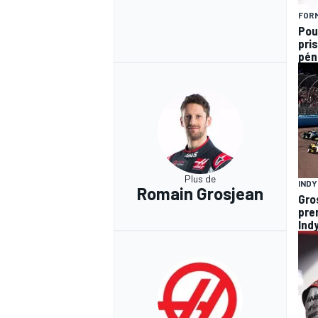
FORM
Pou
pris
pén
Plus de
IND
Romain Grosjean
Gro
pre
Ind