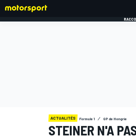
RACCO
FORMULE 1
ACTUALITÉS
Formule 1
GP de Hongrie
STEINER N'A PA