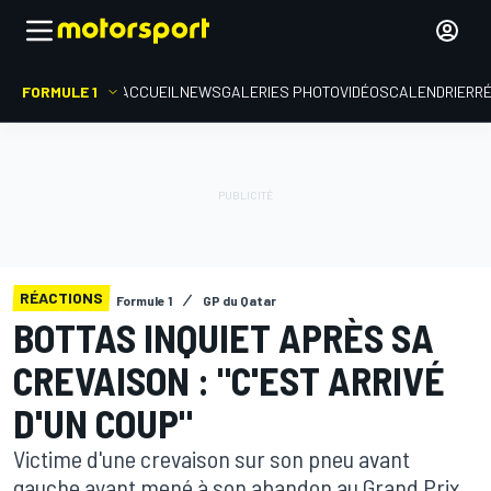
FORMULE 1
ACCUEIL
NEWS
GALERIES PHOTO
VIDÉOS
CALENDRIER
R
RÉACTIONS
Formule 1
GP du Qatar
BOTTAS INQUIET APRÈS SA
CREVAISON : "C'EST ARRIVÉ
D'UN COUP"
Victime d'une crevaison sur son pneu avant
gauche ayant mené à son abandon au Grand Prix