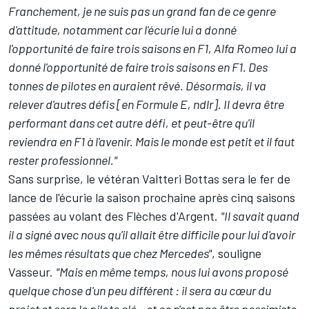
Franchement, je ne suis pas un grand fan de ce genre
d'attitude, notamment car l'écurie lui a donné
l'opportunité de faire trois saisons en F1, Alfa Romeo lui a
donné l'opportunité de faire trois saisons en F1. Des
tonnes de pilotes en auraient rêvé. Désormais, il va
relever d'autres défis [en Formule E, ndlr]. Il devra être
performant dans cet autre défi, et peut-être qu'il
reviendra en F1 à l'avenir. Mais le monde est petit et il faut
rester professionnel."
Sans surprise, le vétéran
Valtteri Bottas
sera le fer de
lance de l'écurie la saison prochaine après cinq saisons
passées au volant des Flèches d'Argent.
"Il savait quand
il a signé avec nous qu'il allait être difficile pour lui d'avoir
les mêmes résultats que chez
Mercedes
"
, souligne
Vasseur.
"Mais en même temps, nous lui avons proposé
quelque chose d'un peu différent : il sera au cœur du
projet et sera le pilote clé – et ce n'est pas être pessimiste