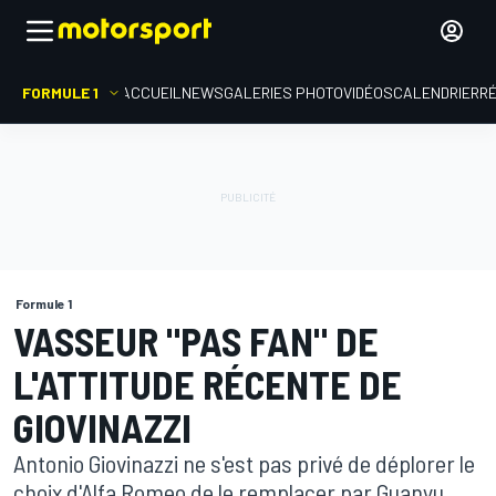
FORMULE 1
ACCUEIL
NEWS
GALERIES PHOTO
VIDÉOS
CALENDRIER
R
Formule 1
VASSEUR "PAS FAN" DE
L'ATTITUDE RÉCENTE DE
GIOVINAZZI
Antonio Giovinazzi ne s'est pas privé de déplorer le
choix d'Alfa Romeo de le remplacer par Guanyu