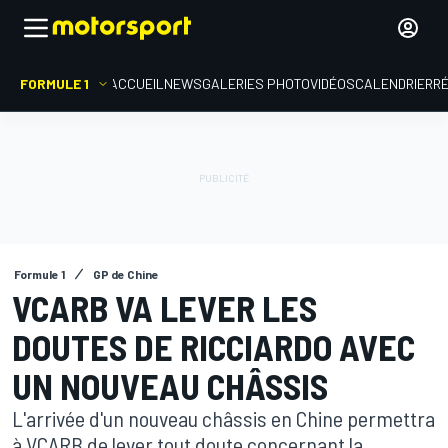
FORMULE 1
ACCUEIL
NEWS
GALERIES PHOTO
VIDÉOS
CALENDRIER
R
Formule 1
GP de Chine
VCARB VA LEVER LES
DOUTES DE RICCIARDO AVEC
UN NOUVEAU CHÂSSIS
L'arrivée d'un nouveau châssis en Chine permettra
à VCARB de lever tout doute concernant la