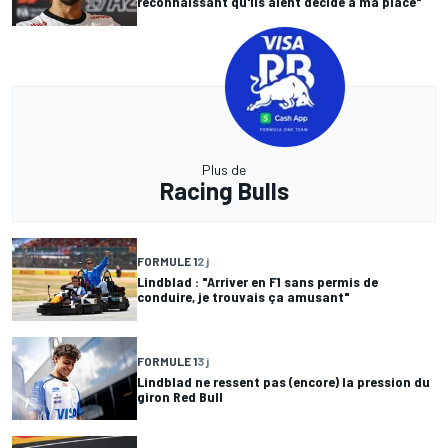
reconnaissant qu'ils aient décidé à ma place"
Plus de
Racing Bulls
FORMULE 1
2 j
Lindblad : "Arriver en F1 sans permis de
conduire, je trouvais ça amusant"
FORMULE 1
3 j
Lindblad ne ressent pas (encore) la pression du
giron Red Bull