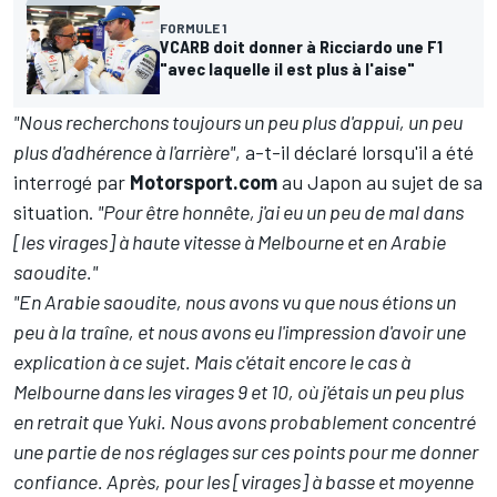
FORMULE 1
VCARB doit donner à Ricciardo une F1
"avec laquelle il est plus à l'aise"
"Nous recherchons toujours un peu plus d'appui, un peu
plus d'adhérence à l'arrière"
, a-t-il déclaré lorsqu'il a été
interrogé par
Motorsport.com
au Japon au sujet de sa
situation.
"Pour être honnête, j'ai eu un peu de mal dans
[les virages] à haute vitesse à Melbourne et en Arabie
saoudite."
"En Arabie saoudite, nous avons vu que nous étions un
peu à la traîne, et nous avons eu l'impression d'avoir une
explication à ce sujet. Mais c'était encore le cas à
Melbourne dans les virages 9 et 10, où j'étais un peu plus
en retrait que Yuki. Nous avons probablement concentré
une partie de nos réglages sur ces points pour me donner
confiance. Après, pour les [virages] à basse et moyenne