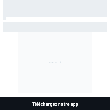
Quel a été le problème de Marc Márquez à Silverstone ?
"Moi-même"
Téléchargez notre app