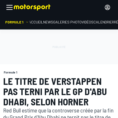
FORMULE 1
ACCUEIL
NEWS
GALERIES PHOTO
VIDÉOS
CALENDRIER
R
Formule 1
LE TITRE DE VERSTAPPEN
PAS TERNI PAR LE GP D'ABU
DHABI, SELON HORNER
Red Bull estime que la controverse créée par la fin
du Grand Prix d'Abu Dhabi ne ternit pas le titre de