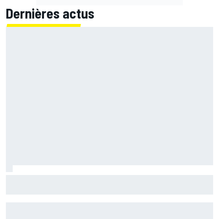
Dernières actus
Bagnaia chute et s'enfonce un peu plus : "Je ne veux plus
revivre ça"