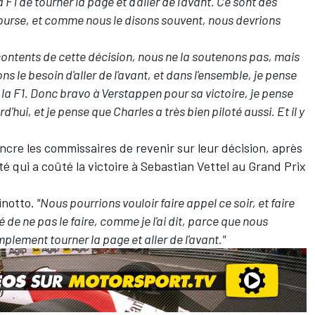
a F1 de tourner la page et d'aller de l'avant. Ce sont des
ourse, et comme nous le disons souvent, nous devrions
ntents de cette décision, nous ne la soutenons pas, mais
 le besoin d'aller de l'avant, et dans l'ensemble, je pense
r la F1. Donc bravo à Verstappen pour sa victoire, je pense
d'hui, et je pense que Charles a très bien piloté aussi. Et il y
ncre les commissaires de revenir sur leur décision, après
té qui a coûté la victoire à Sebastian Vettel au Grand Prix
inotto.
"Nous pourrions vouloir faire appel ce soir, et faire
de ne pas le faire, comme je l'ai dit, parce que nous
mplement tourner la page et aller de l'avant."