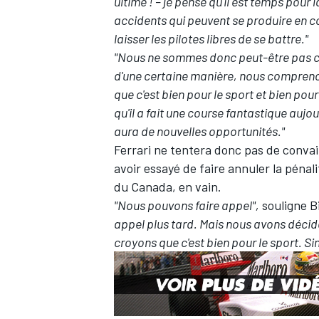
ultime ! – je pense qu'il est temps pour l
accidents qui peuvent se produire en c
laisser les pilotes libres de se battre."
"Nous ne sommes donc peut-être pas co
d'une certaine manière, nous comprenons
AUTRES CHAMPIONNATS
que c'est bien pour le sport et bien pou
qu'il a fait une course fantastique aujour
aura de nouvelles opportunités."
Ferrari ne tentera donc pas de convai
avoir essayé de faire annuler la pénali
du Canada, en vain.
"Nous pouvons faire appel",
souligne B
appel plus tard. Mais nous avons décidé 
croyons que c'est bien pour le sport. Si