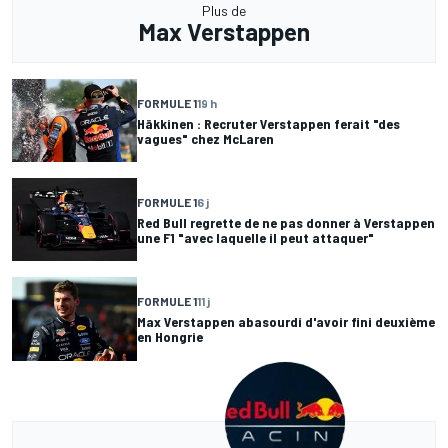
Plus de
Max Verstappen
FORMULE 1
19 h
Häkkinen : Recruter Verstappen ferait "des
vagues" chez McLaren
FORMULE 1
6 j
Red Bull regrette de ne pas donner à Verstappen
une F1 "avec laquelle il peut attaquer"
FORMULE 1
11 j
Max Verstappen abasourdi d'avoir fini deuxième
en Hongrie