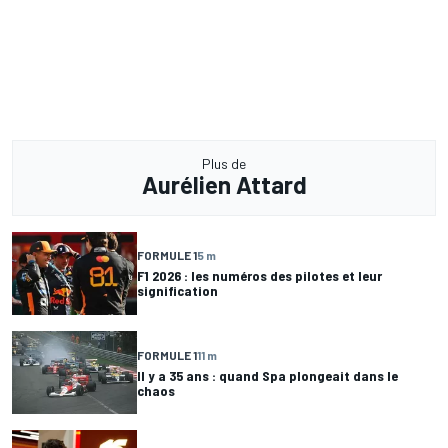
Plus de
Aurélien Attard
FORMULE 1
5 m
F1 2026 : les numéros des pilotes et leur
signification
FORMULE 1
11 m
Il y a 35 ans : quand Spa plongeait dans le
chaos