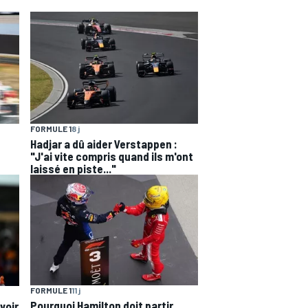
FORMULE 1
8 j
Hadjar a dû aider Verstappen :
"J'ai vite compris quand ils m'ont
laissé en piste..."
FORMULE 1
11 j
Pourquoi Hamilton doit partir
voir