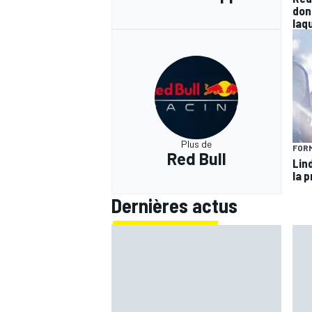
don
laqu
Plus de
FORM
Red Bull
Lin
la p
Dernières actus