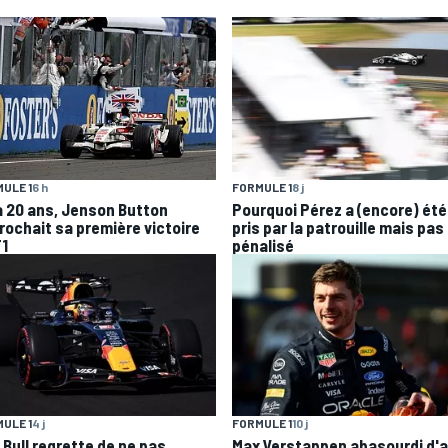
ULE 1
6 h
FORMULE 1
8 j
 a 20 ans, Jenson Button
Pourquoi Pérez a (encore) été
rochait sa première victoire
pris par la patrouille mais pas
F1
pénalisé
ULE 1
4 j
FORMULE 1
10 j
 Bull regrette de ne pas
Max Verstappen abasourdi d'a