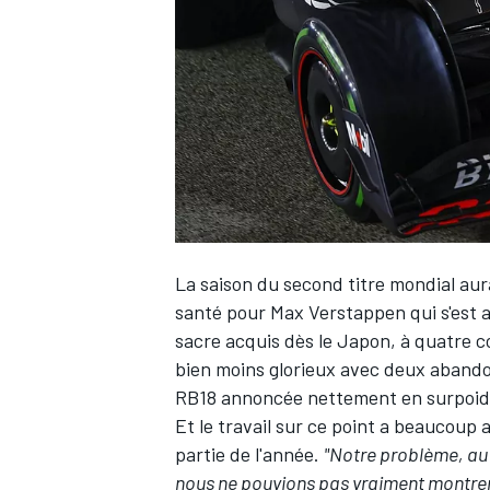
WRC
La saison du second titre mondial aur
santé pour
Max Verstappen
qui s'est
sacre acquis dès le Japon, à quatre c
bien moins glorieux avec deux abandon
WEC
RB18 annoncée nettement en surpoids 
Et le travail sur ce point a beaucoup
partie de l'année.
"Notre problème, au 
nous ne pouvions pas vraiment montrer l