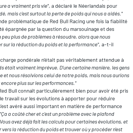
re a vraiment pris vie"
, a déclaré le Néerlandais pour
dé, mais c'est surtout la perte de poids qui nous a aidés."
rande problématique de
Red Bull Racing
une fois la fiabilité
 été épargnée par la question du marsouinage et des
n peu plus de problèmes à résoudre, alors que nous
 sur la réduction du poids et la performance"
, a-t-il
surcharge pondérale n'était pas véritablement attendue à
ds était vraiment imprévue. D'une certaine manière, les gens
 et nous résolvions celui de notre poids, mais nous aurions
encore plus sur les performances."
 Red Bull connaît particulièrement bien pour avoir été
pris
 le travail sur les évolutions à apporter pour réduire
s'est avéré aussi important en matière de performance
"Ça a coûté cher et c'est un problème avec le plafond
"Vous avez déjà fait les calculs pour certaines évolutions, et
ers la réduction du poids et trouver où y procéder n'est