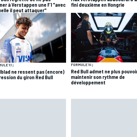
ner à Verstappen une F1 "avec
fini deuxième en Hongrie
elle il peut attaquer"
FORMULE 1
6 j
ULE 1
3 j
Red Bull admet ne plus pouvoi
dblad ne ressent pas (encore)
maintenir son rythme de
ression du giron Red Bull
développement