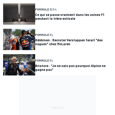
FORMULE 1
23 h
Ce qui se passe vraiment dans les usines F1
pendant la trêve estivale
FORMULE 1
1 j
Häkkinen : Recruter Verstappen ferait "des
vagues" chez McLaren
FORMULE 1
1 j
Briatore : "Je ne sais pas pourquoi Alpine ne
gagne pas"