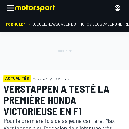
FORMULE 1
ACCUEIL
NEWS
GALERIES PHOTO
VIDÉOS
CALENDRIER
R
ACTUALITÉS
Formule 1
GP du Japon
VERSTAPPEN A TESTÉ LA
PREMIÈRE HONDA
VICTORIEUSE EN F1
Pour la première fois de sa jeune carrière, Max
Verstappen a eu l'occasion de piloter une très