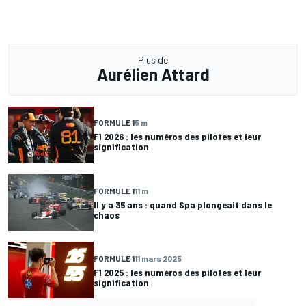
Plus de
Aurélien Attard
FORMULE 1
5 m
F1 2026 : les numéros des pilotes et leur
signification
FORMULE 1
11 m
Il y a 35 ans : quand Spa plongeait dans le
chaos
FORMULE 1
11 mars 2025
F1 2025 : les numéros des pilotes et leur
signification