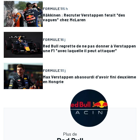
FORMULE 1
15 h
Häkkinen : Recruter Verstappen ferait "des
vagues" chez McLaren
FORMULE 1
6 j
Red Bull regrette de ne pas donner à Verstappen
une F1 "avec laquelle il peut attaquer"
FORMULE 1
11 j
Max Verstappen abasourdi d'avoir fini deuxième
en Hongrie
Plus de