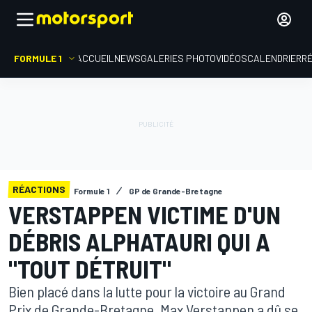
FORMULE 1
ACCUEIL
NEWS
GALERIES PHOTO
VIDÉOS
CALENDRIER
R
RÉACTIONS
Formule 1
GP de Grande-Bretagne
VERSTAPPEN VICTIME D'UN
DÉBRIS ALPHATAURI QUI A
"TOUT DÉTRUIT"
Bien placé dans la lutte pour la victoire au Grand
Prix de Grande-Bretagne, Max Verstappen a dû se