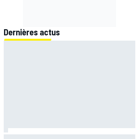
Dernières actus
Quartararo pénalisé à cause d'un souci pour surveiller la