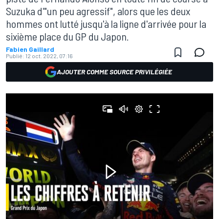
Suzuka d'"un peu agressif", alors que les deux
hommes ont lutté jusqu'à la ligne d'arrivée pour la
sixième place du GP du Japon.
Fabien Gaillard
Publié:
12 oct. 2022, 07:16
AJOUTER COMME SOURCE PRIVILÉGIÉE