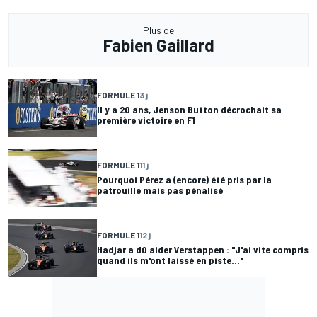
Plus de
Fabien Gaillard
FORMULE 1
3 j
Il y a 20 ans, Jenson Button décrochait sa
première victoire en F1
FORMULE 1
11 j
Pourquoi Pérez a (encore) été pris par la
patrouille mais pas pénalisé
FORMULE 1
12 j
Hadjar a dû aider Verstappen : "J'ai vite compris
quand ils m'ont laissé en piste..."