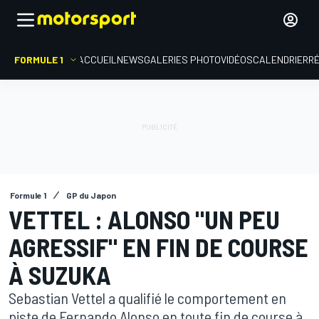
FORMULE 1
ACCUEIL
NEWS
GALERIES PHOTO
VIDÉOS
CALENDRIER
R
Formule 1
GP du Japon
VETTEL : ALONSO "UN PEU
AGRESSIF" EN FIN DE COURSE
À SUZUKA
Sebastian Vettel a qualifié le comportement en
piste de Fernando Alonso en toute fin de course à