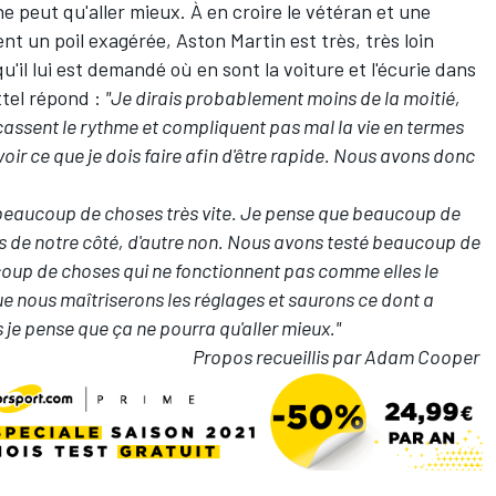
ne peut qu'aller mieux. À en croire le vétéran et une
 un poil exagérée, Aston Martin est très, très loin
qu'il lui est demandé où en sont la voiture et l'écurie dans
ttel répond :
"Je dirais probablement moins de la moitié,
cassent le rythme et compliquent pas mal la vie en termes
oir ce que je dois faire afin d'être rapide. Nous avons donc
beaucoup de choses très vite. Je pense que beaucoup de
es de notre côté, d'autre non. Nous avons testé beaucoup de
ucoup de choses qui ne fonctionnent pas comme elles le
que nous maîtriserons les réglages et saurons ce dont a
s je pense que ça ne pourra qu'aller mieux."
Propos recueillis par Adam Cooper