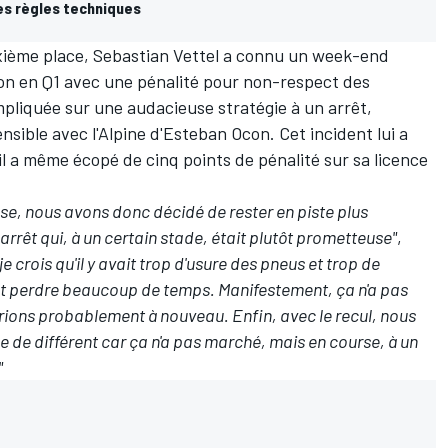
es règles techniques
ixième place,
Sebastian Vettel
a connu un week-end
ion en Q1 avec une pénalité pour non-respect des
pliquée sur une audacieuse stratégie à un arrêt,
sible avec l'Alpine d'Esteban Ocon. Cet incident lui a
il a même écopé de cinq points de pénalité sur sa licence
hose, nous avons donc décidé de rester en piste plus
arrêt qui, à un certain stade, était plutôt prometteuse"
,
 je crois qu'il y avait trop d'usure des pneus et trop de
nt perdre beaucoup de temps. Manifestement, ça n'a pas
nterions probablement à nouveau. Enfin, avec le recul, nous
de différent car ça n'a pas marché, mais en course, à un
"