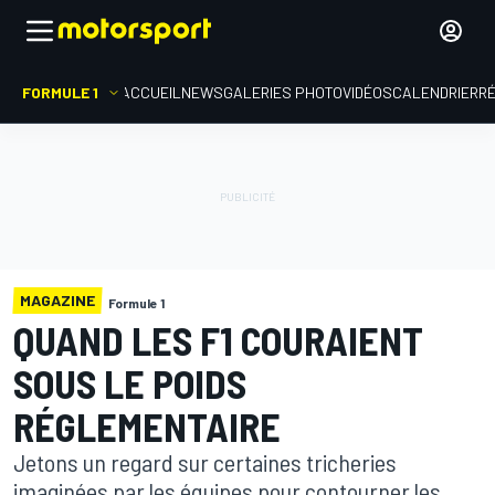
FORMULE 1
ACCUEIL
NEWS
GALERIES PHOTO
VIDÉOS
CALENDRIER
R
MAGAZINE
Formule 1
QUAND LES F1 COURAIENT
SOUS LE POIDS
RÉGLEMENTAIRE
Jetons un regard sur certaines tricheries
imaginées par les équipes pour contourner les