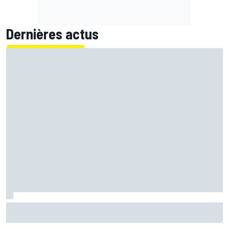
Dernières actus
Bagnaia : "Álex Márquez est devenu le pilote de référence
chez Ducati"