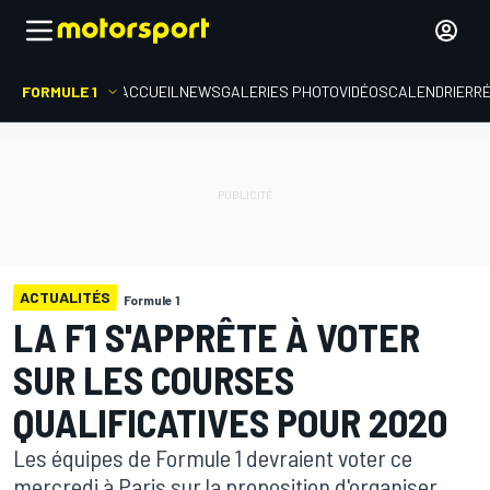
FORMULE 1
ACCUEIL
NEWS
GALERIES PHOTO
VIDÉOS
CALENDRIER
R
ACTUALITÉS
Formule 1
LA F1 S'APPRÊTE À VOTER
SUR LES COURSES
QUALIFICATIVES POUR 2020
Les équipes de Formule 1 devraient voter ce
mercredi à Paris sur la proposition d'organiser