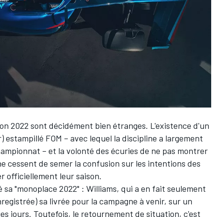
ion 2022
sont décidément bien étranges. L'existence d'un
estampillé FOM – avec lequel la discipline a largement
ampionnat – et la volonté des écuries de ne pas montrer
ne cessent de semer la confusion sur les intentions des
 officiellement leur saison.
lé sa "monoplace 2022" :
Williams
, qui a en fait seulement
nregistrée) sa livrée pour la campagne à venir, sur un
es jours
. Toutefois, le retournement de situation, c'est