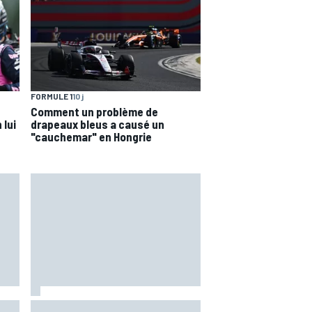
FORMULE 1
10 j
Comment un problème de
 lui
drapeaux bleus a causé un
"cauchemar" en Hongrie
"Il grandit, il mûrit" : comment
ans