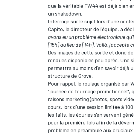
que la véritable FW44 est déjà bien e
un shakedown.
Interrogé sur le sujet lors d'une confé
Capito, le directeur de l'équipe, a déc
avons eu un problème électronique qu'i
[15h] au lieu de [14h]. Voilà, j'accepte c
Des images de cette sortie et donc de 
rendues disponibles peu après. Une s
permettra au moins d'en savoir déjà un
structure de Grove.
Pour rappel, le roulage organisé par Wi
"journée de tournage promotionnel", q
raisons marketing (photos, spots vidéo
cours, lors d'une session limitée à 1
les faits, les écuries s'en servent gén
pour la première fois afin de la déver
problème en préambule aux cruciaux 