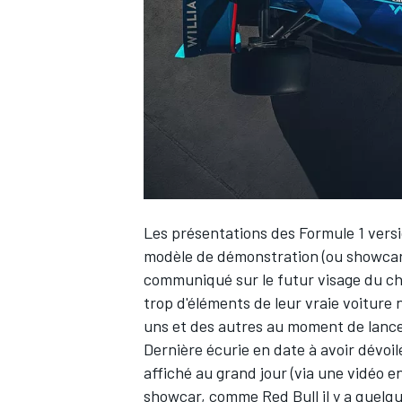
WRC
Les présentations des Formule 1 vers
modèle de démonstration (ou showcar) 
communiqué sur le futur visage du ch
trop d'éléments de leur vraie voiture 
WEC
uns et des autres au moment de lancer
Dernière écurie en date à avoir dévoi
affiché au grand jour (via une vidéo e
showcar,
comme Red Bull il y a quelqu