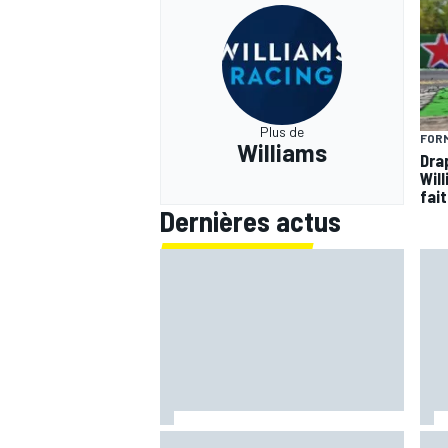
Plus de
FORM
Williams
Dra
Wil
fai
Dernières actus
Le programme du GP de Grande-
Fer