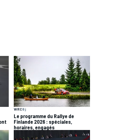
WRC
8 j
Le programme du Rallye de
'ont
Finlande 2026 : spéciales,
horaires, engagés