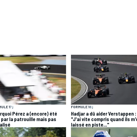
ULE 1
7 j
FORMULE 1
8 j
rquoi Pérez a (encore) été
Hadjar a dû aider Verstappen :
 par la patrouille mais pas
"J'ai vite compris quand ils m
alisé
laissé en piste..."