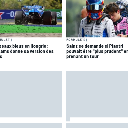
ULE 1
1 j
FORMULE 1
9 j
peaux bleus en Hongrie :
Sainz se demande si Piastri
liams donne sa version des
pouvait être "plus prudent" en
ts
prenant un tour
rari F2002 : une domination
Porsche pense toujours au M