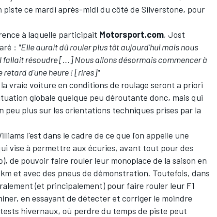
n piste ce mardi après-midi du côté de Silverstone, pour
rence à laquelle participait
Motorsport.com
, Jost
laré :
"Elle aurait dû rouler plus tôt aujourd'hui mais nous
l fallait résoudre [...] Nous allons désormais commencer à
e retard d'une heure ! [rires]"
la vraie voiture en conditions de roulage seront a priori
ituation globale quelque peu déroutante donc, mais qui
 peu plus sur les orientations techniques prises par la
lliams l'est dans le cadre de ce que l'on appelle une
ui vise à permettre aux écuries, avant tout pour des
), de pouvoir faire rouler leur monoplace de la saison en
00 km et avec des pneus de démonstration. Toutefois, dans
éralement (et principalement) pour faire rouler leur F1
miner, en essayant de détecter et corriger le moindre
tests hivernaux, où perdre du temps de piste peut