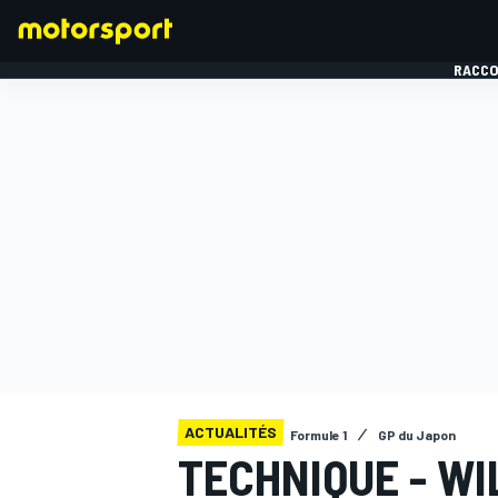
RACCO
FORMULE 1
ACTUALITÉS
Formule 1
GP du Japon
TECHNIQUE - WI