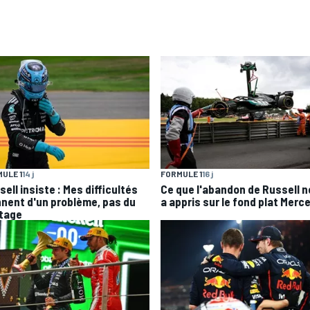
ULE 1
14 j
FORMULE 1
16 j
ell insiste : Mes difficultés
Ce que l'abandon de Russell 
nnent d'un problème, pas du
a appris sur le fond plat Merc
otage