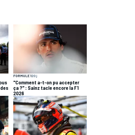
FORMULE 1
20 j
nous
"Comment a-t-on pu accepter
edes
ça ?" : Sainz tacle encore la F1
2026