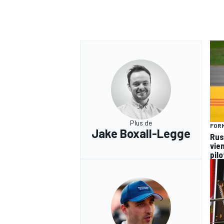
Plus de
FORM
Jake Boxall-Legge
Russ
vie
pil