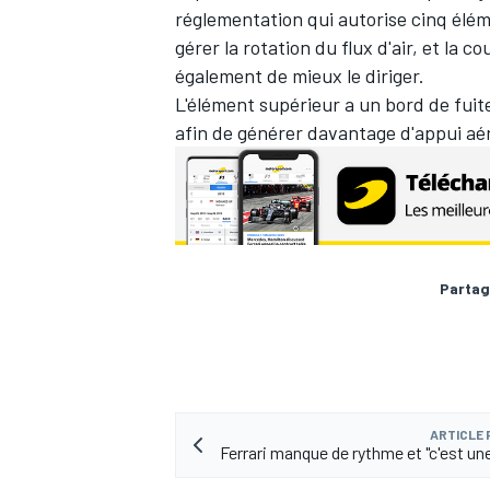
réglementation qui autorise cinq élém
gérer la rotation du flux d'air, et la c
également de mieux le diriger.
L'élément supérieur a un bord de fuite p
afin de générer davantage d'appui a
AUTRES CHAMPIONNATS
Partag
ARTICLE
Ferrari manque de rythme et "c'est une