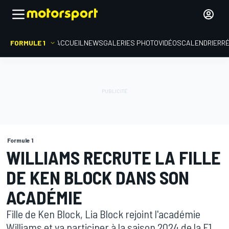
FORMULE 1
ACCUEIL
NEWS
GALERIES PHOTO
VIDÉOS
CALENDRIER
R
Formule 1
WILLIAMS RECRUTE LA FILLE
DE KEN BLOCK DANS SON
ACADÉMIE
Fille de Ken Block, Lia Block rejoint l'académie
Williams et va participer à la saison 2024 de la F1