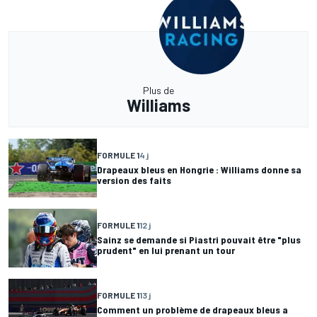
Plus de
Williams
FORMULE 1
4 j
Drapeaux bleus en Hongrie : Williams donne sa
version des faits
FORMULE 1
12 j
Sainz se demande si Piastri pouvait être "plus
prudent" en lui prenant un tour
FORMULE 1
13 j
Comment un problème de drapeaux bleus a