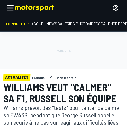
FORMULE 1
ACCUEIL
NEWS
GALERIES PHOTO
VIDÉOS
CALENDRIER
R
ACTUALITÉS
Formule 1
GP de Bahreïn
WILLIAMS VEUT "CALMER"
SA F1, RUSSELL SON ÉQUIPE
Williams prévoit des "tests" pour tenter de calmer
sa FW43B, pendant que George Russell appelle
son écurie à ne pas surréagir aux difficultés liées