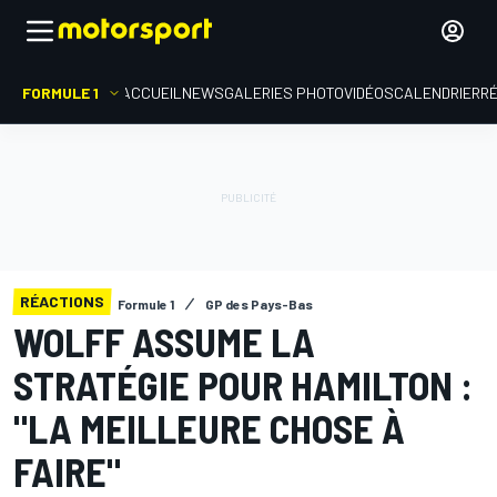
FORMULE 1
ACCUEIL
NEWS
GALERIES PHOTO
VIDÉOS
CALENDRIER
R
RÉACTIONS
Formule 1
GP des Pays-Bas
WOLFF ASSUME LA
STRATÉGIE POUR HAMILTON :
"LA MEILLEURE CHOSE À
FAIRE"