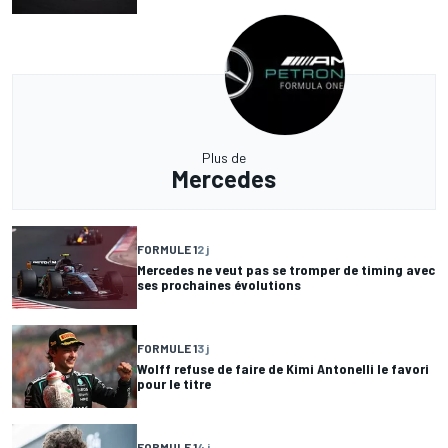
Plus de
Mercedes
FORMULE 1
2 j
Mercedes ne veut pas se tromper de timing avec
ses prochaines évolutions
FORMULE 1
3 j
Wolff refuse de faire de Kimi Antonelli le favori
pour le titre
FORMULE 1
4 j