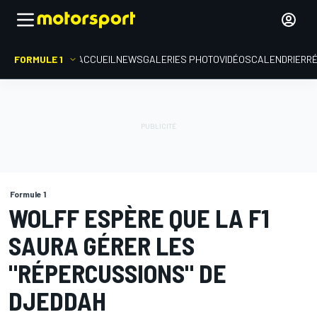
FORMULE 1
ACCUEIL
NEWS
GALERIES PHOTO
VIDÉOS
CALENDRIER
R
Formule 1
WOLFF ESPÈRE QUE LA F1
SAURA GÉRER LES
"RÉPERCUSSIONS" DE
DJEDDAH