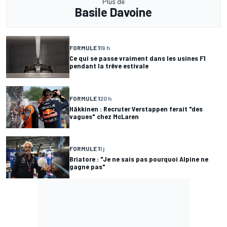
Plus de
Basile Davoine
FORMULE 1
19 h
Ce qui se passe vraiment dans les usines F1
pendant la trêve estivale
FORMULE 1
20 h
Häkkinen : Recruter Verstappen ferait "des
vagues" chez McLaren
FORMULE 1
1 j
Briatore : "Je ne sais pas pourquoi Alpine ne
gagne pas"