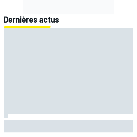
Dernières actus
Bagnaia : "Álex Márquez est devenu le pilote de référence
chez Ducati"