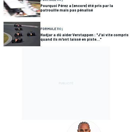
Pourquoi Pérez a (encore) été pris par la
patrouille mais pas pénalisé
FORMULE 1
10 j
Hadjar a dû aider Verstappen : "J'ai vite compris
quand ils m'ont laissé en piste..."