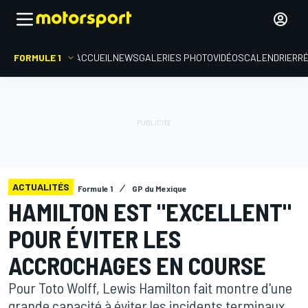
FORMULE 1
ACCUEIL
NEWS
GALERIES PHOTO
VIDÉOS
CALENDRIER
R
ACTUALITÉS
Formule 1
GP du Mexique
HAMILTON EST "EXCELLENT"
POUR ÉVITER LES
ACCROCHAGES EN COURSE
Pour Toto Wolff, Lewis Hamilton fait montre d'une
grande capacité à éviter les incidents terminaux