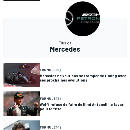
Plus de
Mercedes
FORMULE 1
2 j
Mercedes ne veut pas se tromper de timing avec
ses prochaines évolutions
FORMULE 1
3 j
Wolff refuse de faire de Kimi Antonelli le favori
pour le titre
FORMULE 1
4 j